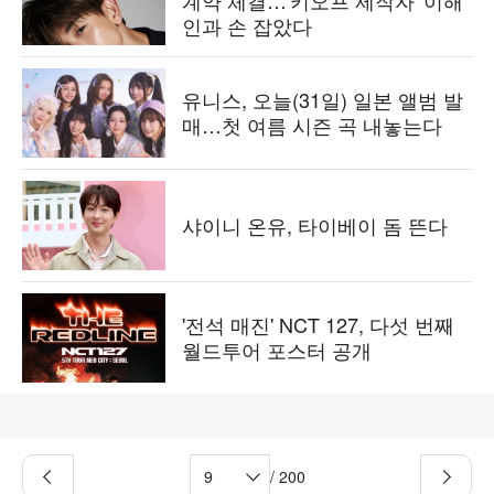
계약 체결…'키오프 제작자' 이해
인과 손 잡았다
유니스, 오늘(31일) 일본 앨범 발
매…첫 여름 시즌 곡 내놓는다
샤이니 온유, 타이베이 돔 뜬다
'전석 매진' NCT 127, 다섯 번째
월드투어 포스터 공개
/ 200