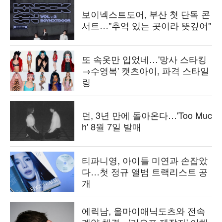
보이넥스트도어, 부산 첫 단독 콘
서트…"추억 있는 곳이라 뜻깊어"
또 속옷만 입었네…'망사 스타킹
→수영복' 캣츠아이, 파격 스타일
링
던, 3년 만에 돌아온다…'Too Muc
h' 8월 7일 발매
티파니영, 아이들 미연과 손잡았
다…첫 정규 앨범 트랙리스트 공
개
에릭남, 올마이애닉도츠와 전속