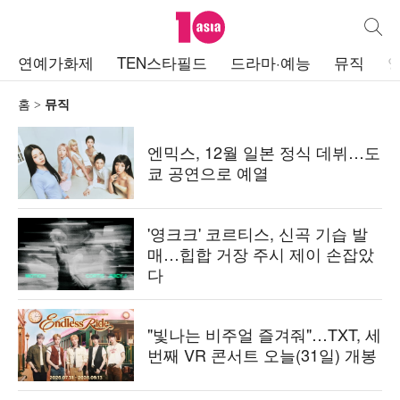
텐아시아
통합검
주
연예가화제
TEN스타필드
드라마·예능
뮤직
메
뉴
홈
뮤직
엔믹스, 12월 일본 정식 데뷔…도
쿄 공연으로 예열
'영크크' 코르티스, 신곡 기습 발
매…힙합 거장 주시 제이 손잡았
다
"빛나는 비주얼 즐겨줘"…TXT, 세
번째 VR 콘서트 오늘(31일) 개봉