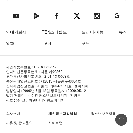
텐아시아 네이버TV
텐아시아 페이스북
텐아시아 엑스
텐아시아 인스타그램
텐아시아
텐아시아 유튜브
연예가화제
TEN스타필드
드라마·예능
뮤직
영화
TV텐
포토
사업자등록번호 : 117-81-82352
인터넷신문등록번호 : 서울 아00860
부가통신사업신고번호 : 2-01-13-0003호
통신판매업신고번호 : 제2013-서울중구-0064호
잡지사업신고번호 : 서울 중.라00439
제호 : 텐아시아
발행일자 : 2009년 5월 12일
등록일자 : 2009.05.12
발행·편집인 : 박수진
청소년보호책임자 : 김병두
상호 : (주)코리아엔터테인먼트미디어
회사소개
개인정보처리방침
청소년보호정책
상단 바로
제휴 및 광고문의
사이트맵