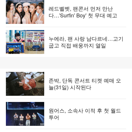
레드벨벳, 팬콘서 먼저 만난
다…'Surfin' Boy' 첫 무대 예고
누에라, 팬 사랑 남다르네…고기
굽고 직접 배웅까지 열일
존박, 단독 콘서트 티켓 예매 오
늘(31일) 시작된다
원어스, 소속사 이적 후 첫 월드
투어