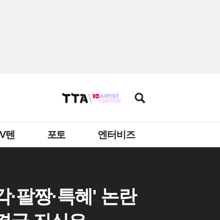
TV텐
포토
엔터비즈
각·팔짱·특혜' 논란