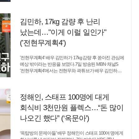
동경해온 오현남(하율리 분)의 뒤엉킨 관계가 공개됐다.
"노출되고 보여져야 하는 직업인데 온전한 사람의
이날 오현남은 과거 유보나가 자신의 인생을 바꾼 순간을
모습으로 보이기 힘들었다. 한 번 이겨냈는데 또
떠올렸다.아버지에게 끔찍한 일을 당했던 어린 시절,
아프니까 '나한테 안 맞는 일인가', '허락되는 일이 아닌데
김민하, 17kg 감량 후 난리
그는 더 이상 크리스마스 트리를 볼 수 없을 거라고
억지로 하려고 해서 저항받는 건가'라는 생각도
생각할 만큼 절망에 빠져 있었다.그때 나타난 사람이
들었다"고 고백했다.치료 과정의 고통은 상상
났는데…"이게 이럴 일인가"
유보나였다. 오현남은 "언니처럼 되고 싶었다. 죽도록
이상이었다. 최성원은 "살려고 하는 치료가 날 죽게
노력해왔다"며 "언니가 내 산타, 내 구원자다. 그러니까
('전현무계획4')
하려는 게 아닐까 싶을 정도였다"며 "재발 때는 정말
책임져라"라고 눈물을 쏟았다.유보나는 "그랬던 그
힘들어서 서서 움직일 수도 없었다"고 말했다.그럼에도
아이가 그냥 남들처럼 평범하고 행복하길 바랐는데 그게
연기에 대한 본능은 사라지지 않았다. 몸에 힘이 없어
'전현무계획4' 배우 김민하가 17kg 감량 후 쏟아진 관심에
아니라서, 네 선택이 마음에 안 들었다"며 자신의
병원에서 축 처져 있던 중 원무과 직원과 환자 보호자가
예상 밖이라는 반응을 보였다.7일 방송된 MBN·채널S
속마음을 털어놨다.오현남이 자신의 남편 권태성(정준원
언쟁하는 모습을 보게 됐다는 최성원은 "그 순간에도
'전현무계획4'에서는 전현무와 곽튜브가 배우 김민하와
분)에게 약을 먹인 사실을 알게 된 유보나는 단호한
'싸울 때 저런 표정을 짓고 저런 목소리를 쓰고 저
함께 인천 맛집을 찾아 먹트립을 펼쳤다.이날 김민하를
태도를 보였다. "내 구원자는 남편"이라며 선을 그은 것.
만난 전현무는 눈에 띄게 달라진 모습에 "진짜 살 많이
이어 "킹피셔가 고작 그런 것에 속겠냐. 수면제인 건 알고
빠졌다"고 놀라워했다. 두 사람은 지난해
있었다"며 "네가 건드리지 말았어야 할 사람을
정해인, 스태프 100명에 대게
'청룡시리즈어워즈'에서 만난 적이 있었고, 전현무는
건드렸다"고 경고했다.과거 유보나의 선택을 이해하지
당시를 떠올리며 "완전 다른 사람이다"라고 이야기했다.
못했던 오현남은 "언니한테는 가족이 그렇게 목숨을 걸
회식비 3천만원 플렉스…“돈 많이
최근 17kg 감량으로 화제를 모은 김민하는 정작 대중의
만큼 가치가 있냐"고 물으며 다시 한번 복잡한 감정을
뜨거운 관심을 실감하지 못한 모습이었다. 그는 "근데
나오긴 했다” (‘옥문아’)
드러냈다.이후 오현남은 회사에서는 전혀 다른 모습으로
그게 진짜 많이 핫한가 보다"라고 말했고, 전현무는
유보나 곁을 지켰다. 냉혹한 킬러를 향한 집착은
"핫하다. 우리나라는 다이어트 심하게 했다고 하면
여전했지만, 일상에서는 유보나의 말이라면 무조건
‘옥탑방의 문제아들’ 배우 정해인이 스태프 100여 명에게
일주일을 화제로 먹어버린다"고 설명했다.김민하는
따르는 열성 팬 같은 모습으로 반전 매력을 보였다.