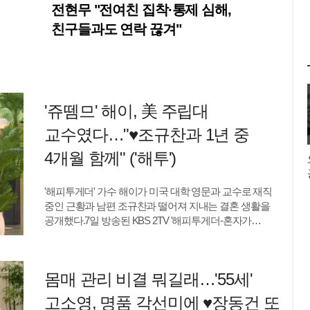
전현무 "전여친 집착·통제 심해,
친구들과도 연락 끊겨"
'쥬뗌므' 해이, 美 주립대
교수였다…"♥조규찬과 1년 중
4개월 함께" ('해투')
'해피투게더' 가수 해이가 미국 대학 영문과 교수로 재직
중인 근황과 남편 조규찬과 떨어져 지내는 결혼 생활을
공개했다.7일 방송된 KBS 2TV '해피투게더-혼자가
아니어서 좋아'에는 가수 조규찬, 해이 부부가 출연했다.
두 사람이 예능 프로그램에 부부 동반으로 출연한 것은
이번이 처음이다.이날 해이는 현재 미국에서 교수로
몸매 관리 비결 뭐길래…'55세'
활동하고 있다고 밝혀 눈길을 끌었다. 그는 "케네소
주립대학교에 있다가 가을 학기부터는 뉴욕
고소영, 명품 각선미에 ♥장동건 또
주립대학교로 옮기게 됐다"고 전했다. 전공은