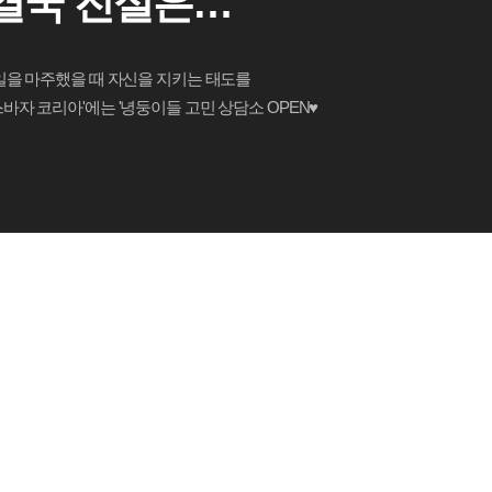
결국 진실은
하퍼스바자')
 일을 마주했을 때 자신을 지키는 태도를
스바자 코리아'에는 '녕둥이들 고민 상담소 OPEN♥