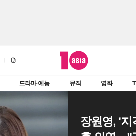
드라마·예능
뮤직
영화
장원영, '지