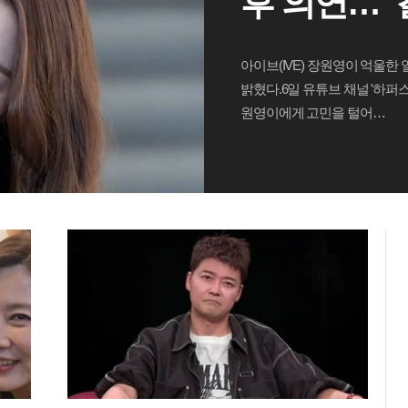
후 의연…"
드러나" ('
아이브(IVE) 장원영이 억울한
밝혔다.6일 유튜브 채널 '하퍼
원영이에게 고민을 털어…