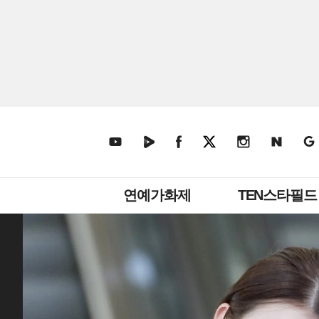
주
연예가화제
TEN스타필드
메
뉴