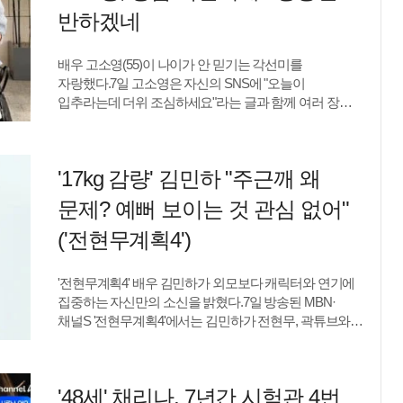
영문학으로, 영문과 교수라는 설명을 들은 장항준은
반하겠네
"미국 사람들에게 영어를 가르치는 거냐"며 놀라워했다.
윤종신은 "우리나라 사람으로 치면 국어 선생님"이라고
배우 고소영(55)이 나이가 안 믿기는 각선미를
설명했다.해이는 2021년 미국 대학에 임용되면서
자랑했다.7일 고소영은 자신의 SNS에 "오늘이
조규찬과 장거리 부부 생활을 시작했다고 밝혔다. 그는
입추라는데 더위 조심하세요"라는 글과 함께 여러 장의
"그때부터 남편과 떨어져 살게 됐다. 방학 때마다 한국에
사진을 게재했다. 공개된 사진에는 네이비 스트라이프
들어오니까 적어도 4개월은 함께 있는 것 같다"며 "그 외
셔츠와 화이트 반바지를 매치해 바캉스룩을 완성한
시간은 일에 매진하면서 살고 있다"고 이야기했다.
고소영의 모습이 담겼다. 이날 그는 단아한 단발 헤어와
조규찬은 주로 한국에서 교육 활동을 이어가고 있으며
'17kg 감량' 김민하 "주근깨 왜
스카프 디테일로 고혹미를 더했다.특히, 그의 늘씬한
필요할 때 미국으로 건너가 아내를 돕고 있다고. 해이는
각선미가 눈길을 끌었다. 사진 속 고소영은 굽 없는
미국에서 육아와 일을 병행해야 했던 시간을 떠올리며
문제? 예뻐 보이는 것 관심 없어"
샌들을 신고도 남다른 기럭지를 자랑해 놀라움을 안겼다.
남편에게 고마움을 표현했다.해이는 "혼자 미국에서
그러면서 그는 팔짱을 낀 채 시크한 표정으로 카메라를
('전현무계획4')
육아하면서 일하기 힘든 부분이 많았다. 아이들 픽드랍도
응시해 모델 포스를 자아내 팬들의 감탄을 샀다.사진을
해야 하고 요리까지 해야 했다"며 조규찬이 교환교수를
본 팬들은 "몸매 관리 비결 좀", "진짜 너무 예쁘시다" 등
신청해 몇 달간 미국에서 자신을 도왔다고 밝혔다.
'전현무계획4' 배우 김민하가 외모보다 캐릭터와 연기에
뜨거운 반응을 쏟아냈다.한편, 고소영은 2010년 배우
그러면서 "집에 도착했을 때 집이 깨끗하면 '규순이가
집중하는 자신만의 소신을 밝혔다.7일 방송된 MBN·
장동건과 결혼해 슬하에 1남 1녀를 두고 있다.이수민
나를 도와줬구나' 싶다"고 애정을 드러냈다.두 사람은
채널S '전현무계획4'에서는 김민하가 전현무, 곽튜브와
텐아시아 기자 danbilee19@tenasia.co.kr
양가 모두 음악인으로 가득한 '뮤지션
인천 맛집을 찾은 가운데 배우로서 도전하고 싶은 역할에
대해 이야기했다.이날 전현무는 다양한 캐릭터를
소화해온 김민하에게 앞으로 꼭 해보고 싶은 배역이
'48세' 채리나, 7년간 시험관 4번
있는지 물었다. 김민하는 "사람의 내면 밑바닥까지