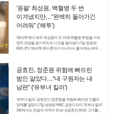
비주얼과 댄디한 패션으로 특유의 우아한 매력을
향해서는 "네가 옆에 없었으면 더 힘들었을 것 같다"고
'응팔' 최성원, 백혈병 두 번
자아냈다.특히, 그의 슬림한 실루엣이 눈길을 끌었다.
고마움을 표현했다. 그러면서 눈물을 보인 채리나는
함께 공개된 다른 사진에는 블랙 슬립 드레스를 입고
"그때는 'X고 싶다'는 말이 쉽게 튀어나왔다"고 힘겨웠던
이겨냈지만…"완벽히 돌아가긴
벽에 기댄채 장미꽃을 든 조혜정의 모습이 담겼다. 사진
당시 심경을 전했다.전문가는 오랜 시험관 시술 과정에서
속 어깨뼈가 훤히 보이는 직각 상체 라인과 군살 하나
어려워" ('해투')
나타난 호르몬 불균형이 피지선을 자극해 피부 속 미세
없는 허벅지 라인을 자랑해 놀라움을 안겼다. 최근 7kg를
염증 등을 유발할 수 있다고 설명했다. 채리나는
감량했다는 그는 소멸 직전의 작은 얼굴 속 한층
반복적인 시술과 수술을 견뎌낸 뒤 현재는 "컨디션은
'해피투게더' 배우 최성원이 두 차례 백혈병 투병을 거쳐
또렷해진 이목구비로 팬들의 감탄을 샀다.한편, 조혜정은
괜찮다"며 회복 중인 근황을 알렸다.한편 1978년생인
완치 판정을 받기까지의 시간을 털어놨다.7일 방송된
2018년 배우 활동을 잠시 중단한 뒤 tvN '우리들의
채리나는 2016년 6세 연하 야구선수 출신 박용근과
KBS 2TV '해피투게더-혼자가 아니어서 좋아'에는 배우
블루스'로 복귀를 알렸다. 그는 최근 티빙 드라마 '유미의
결혼했다.김은정 텐아시아 기자 e
박해수, 최성원, 임철수, 박재윤이 출연해 20년 우정과
세포들3'에 출연해 반가움을 안기기도 했다.이수민
인생 이야기를 나눴다.이날 최성원은 "2016년에 아팠고
텐아시아 기자 danbilee19@tenasia.co.kr
2020년에도 또 아팠다. 치료를 잘 받고 복귀했는데
공효진, 정준원 위험에 빠뜨린
재발이 됐다. 지금은 완치가 됐다"고 밝혔다. 다만
"완벽하게 발병하기 전으로 돌아가기는 쉽지 않은 것
범인 알았다…“내 구원자는 내
같다"고 현재 몸 상태를 솔직하게 전했다.최성원은
2015년 tvN '응답하라 1988'에서 성덕선의 동생 성노을
남편” (‘유부녀 킬러’)
역으로 얼굴을 알린 뒤 활발한 활동을 이어가던 중 급성
백혈병 진단을 받고 활동을 중단했다. 이후 치료를
‘유부녀 킬러’ 공효진이 정준원을 위험에 빠뜨린 인물의
마치고 복귀했지만 2020년 다시 병이 재발하면서 두 번째
정체를 알았다.7일 방송된 MBC 금토드라마 ‘유부녀 킬러’
투병을 해야 했다.그는 재발 당시를 떠올리며 "말로
3회에서는 전설의 저격수 유보나(공효진 분)와 그녀를
표현이 어려울 정도로 너무 힘들었다"고 말했다. 이어