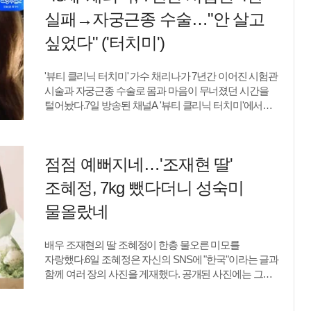
드러나는 역할을 해보고 싶다"며 영화 '블랙 스완'을 예로
실패→자궁근종 수술…"안 살고
들었다. 그는 욕망으로 가득 찬 인물을 연기해보고
싶다며 새로운 얼굴을 보여주고 싶은 욕심을 드러냈다.
싶었다" ('터치미')
전현무가 "로맨스 연기에는 관심이 없냐"고 묻자
김민하는 뜻밖의 답을 내놨다. 그는 "예뻐야 하는 것에
'뷰티 클리닉 터치미' 가수 채리나가 7년간 이어진 시험관
관심이 없는 것 같다"고 솔직하게 이야기했다.자신의
시술과 자궁근종 수술로 몸과 마음이 무너졌던 시간을
외모를 바라보는 시선에서도 같은 소신이 드러났다.
털어놨다.7일 방송된 채널A '뷰티 클리닉 터치미'에서는
전현무는 포털사이트에 김민하를 검색하면 연관
디바 채리나가 출연해 건강 고민을 공개했다.이날
검색어로 '주근깨'가 등장한다며 "그게 너무
채리나의 절친인 디바 지니는 매운 떡볶이를 먹는
매력적이다"고 말했다.김민하는 "어렸을 때부터 딱히 한
채리나를 보며 "약도 많이 먹고 6개월 전 큰 수술도
번도 거슬렸던 적이 없다"고 답했다. 사춘기에도 깨끗한
점점 예뻐지네…'조재현 딸'
받았는데 걱정"이라고 말했다.채리나는 자궁근종 수술을
피부를 갖고 싶다는 생각을 해본 적이 없었다는 그는
떠올리며 "이렇게 어려운 수술인 줄 몰랐다. 전신마취를
배우 활동을 시작한 뒤에야 자신의 주근깨가 다른
조혜정, 7kg 뺐다더니 성숙미
하고 모든 장기가 제자리로 돌아오는 데 시간이 오래
사람들에게 특별하게 보인다는 사실을 알게 됐다고.그는
걸렸다. 진통제를 안 먹으면 버틸 수 없었다"고 밝혔다.
물올랐네
"처음에는 그런 말을 너무 많이 들으니까 '이게 왜
특히 채리나는 임신을 위해 7년 동안 시험관 시술에
문제지?' 싶었다"며 주근깨를 없애야 할 대상으로
도전했지만 네 차례 실패를 겪으며 극심한 스트레스에
생각하지 않았다고 강조했다. 전현무 역시 "안 없애서
배우 조재현의 딸 조혜정이 한층 물오른 미모를
시달렸다고 고백했다. 반복된 호르몬 치료로 몸에도
다행이다. 배역에 따라 충분히 가릴 수도 있으니까"라며
자랑했다.6일 조혜정은 자신의 SNS에 "한국"이라는 글과
변화가 찾아왔다고.그는 "호르몬 약을 먹으면 갑자기
김민하만의 개성을 높이 평가했다.김민하는 배우가 되기
함께 여러 장의 사진을 게재했다. 공개된 사진에는 그린
살이 찌고 몸의 균형이 깨졌다. 피부도 안 좋아진다"며
전 가수를 준비했던 이력도 공개
홀터넥 톱을 입고 탁 트인 카페 테라스에서 자연광을
"건강에 적신호가 왔다. 거울을 볼 때마다 스트레스를
쬐는 조혜정의 모습이 담겼다. 이날 그는 갸름한
받았다"고 털어놨다.오랜 시간 곁을 지켜준 지니를