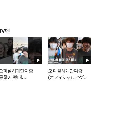
TV텐
오피셜히게단디즘
오피셜히게단디즘
공항에 떴다!
(オフィシャルヒゲダ
#official髭男dism
ンディズム), 김포공항
입국 | Official Hige
Dandism Airport Arrival