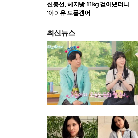
신봉선, 체지방 11kg 걷어냈더니
'아이유 도플갱어'
최신뉴스