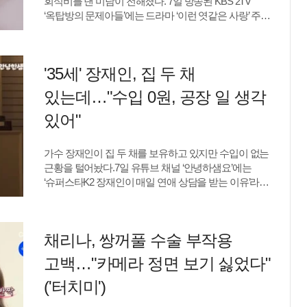
회식비를 낸 미담이 전해졌다. 7일 방송된 KBS 2TV
"저도 깜짝 놀랐다. 왜 이게 이럴 일인가 싶었다"며 체중
조나연 텐아시아 기자 nybluebook@tenasia.co.kr
‘옥탑방의 문제아들’에는 드라마 ‘이런 엿같은 사랑’ 주연
감량 자체가 크게 주목받는 상황에 얼떨떨한 심경을
배우 정해인과 하영이 출연했다.이날 송은이는
드러냈다.김민하가 체중을 줄인 가장 큰 이유는
정해인에게 “주변 사람들 잘 챙긴다. 통 크게 쐈다더라”고
작품이었다. 그는 앞서 약 2년에 걸쳐 16~17kg을
말했다.이에 정해인은 “영덕 근처에서 촬영을 했는데,
감량했다고 밝힌 바 있다. 알려진 작품뿐만 아니라 이후
'35세' 장재인, 집 두 채
촬영팀 전체가 영덕 대게 회식을 했다”며 당시 상황을
출연작에서도 체중 감량이 필요한 역할을 맡았다며
전했다.이어 “촬영이 없는 분들도 서울에서 영덕까지
다이어트 이유의 "거의 90%는 역할 때문"이라고
있는데…"수입 0원, 공장 일 생각
오셨다”고 밝혔고, 해당 회식에는 스태프만 100여 명이
설명했다.먹방 예능 출연을 앞두고 남다른 준비성도
함께한 것으로 알려졌다.송은이는 “스태프들만
있어"
보였다. 김민하는 "오늘 이걸 위해서 어제저녁부터 안
100명이라 매니저까지 하면 한 2~3천만 원 나왔을
먹었다"고 밝힌 뒤 가장 먹고 싶은 음식으로 냉면을
거다”라고 말했고, 정해인은 “돈이 많이 나오긴 했다”고
꼽았다. 평소 냉면과 함께 소주를 즐긴다는 그는 소주
가수 장재인이 집 두 채를 보유하고 있지만 수입이 없는
웃으며 인정했다.또 다른 미담을 전하며 송은이는
주량이 2~3병이라고 밝혔으며 첫 잔을 단숨에 마셔
근황을 털어놨다.7일 유튜브 채널 ‘안녕하샘요’에는
“겨울에 스포츠 브랜드 모델 할 때도 회사 전 직원들에게
전현무로부터 "여자 하정우가 나타났다"는 말을 듣기도
‘슈퍼스타K2 장재인이 매일 연애 상담을 받는 이유’라는
패딩을 선물했다”고 말했다.하영 역시 “이번에도
했다.김은정 텐아시아 기자 eun@tenasia.co.kr
제목의 영상이 게재됐다.이날 장재인은 자신의 경제
티셔츠를 선물했다”고 덧붙였여 훈훈함을 자아냈다.이를
상황에 대해 솔직하게 이야기했다.그는 “돈 문제는 그냥
들은 홍진경은 “부모님한테 얼마나 잘하겠냐. 부모님께
집값이 떨어지고 있는 거”라며 “서울에 집을 샀다가 빚을
드린 가장 비싼 선물이 뭐냐”고 물었고, 정해인은 “차
채리나, 쌍꺼풀 수술 부작용
안고 샀는데, 빚 있는 게 너무 싫어서 팔았다. 팔자마자
선물해 드린 적 있다”고 답해 눈길을 끌었다.조나연
집값이 두 배가 됐다. 진짜 어마어마하게 뛰었다”고
텐아시아 기자 nybluebook@tenasia.co.kr
고백…"카메라 정면 보기 싫었다"
밝혔다.이어 “가슴이 찢어진다. 어쨌든 그래가지고
김포에 집을 샀는데 김포 집값이 떨어지고 있다”며 “김포
('터치미')
아파트 하나랑 방이동에 빌라 작은 거 하나가 있다”고