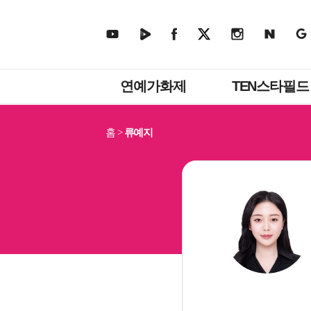
주
연예가화제
TEN스타필드
메
뉴
홈
류예지