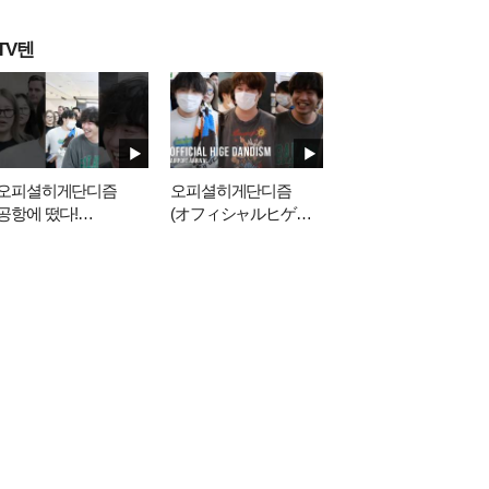
TV텐
오피셜히게단디즘
오피셜히게단디즘
공항에 떴다!
(オフィシャルヒゲダ
#official髭男dism
ンディズム), 김포공항
입국 | Official Hige
Dandism Airport Arrival