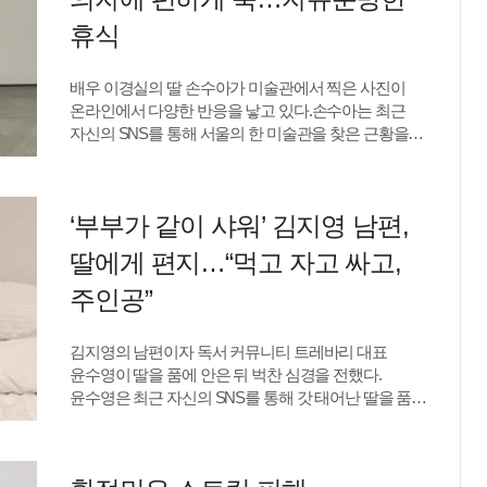
객실 창밖으로는 상하이의 대표 랜드마크인 동방명주가
휴식
한눈에 들어와 시선을 사로잡았다. 화려한 도시 풍경을
배경으로 남긴 커플 사진은 마치 화보 같은 분위기를
완성하며 감탄을 자아냈다.이번 사진은 두 사람의 교제
배우 이경실의 딸 손수아가 미술관에서 찍은 사진이
200일을 기념해 촬영된 것으로 알려졌다. 김형배는
온라인에서 다양한 반응을 낳고 있다.손수아는 최근
아옳이를 위해 초대형 장미 꽃다발을 준비하며 특별한
자신의 SNS를 통해 서울의 한 미술관을 찾은 근황을
추억을 선물했고, 상하이 출장 일정에도 함께하며 의미
공개했다. 공개된 사진에는 전시 공간 한쪽 벤치에 앉아
있는 시간을 보냈다.한쳔 아옳이는 서주원과 이혼했다.
작품을 감상하는 듯한 모습이 담겼다.편안한 화이트
류예지 텐아시아 기자 ryuperstar@tenasia.co.kr
셔츠와 블루 팬츠 차림의 손수아는 벽에 기대앉아
‘부부가 같이 샤워’ 김지영 남편,
여유로운 분위기를 연출했다. 하지만 벤치 위에 신발을
벗은 채 양말만 신은 발을 올리고 있는 모습이 함께
딸에게 편지…“먹고 자고 싸고,
포착됐다.해당 벤치는 관람객들이 함께 이용하는 공용
휴식 공간인 만큼, 일부에서는 공공장소에서의 에티켓을
주인공”
아쉽게 바라볼 수 있다는 반응도 나온다. 특히 많은
사람이 이용하는 공간인 만큼 공인으로서 조금 더 세심한
김지영의 남편이자 독서 커뮤니티 트레바리 대표
배려가 필요했다는 의견도 제기될 수 있다.반면
윤수영이 딸을 품에 안은 뒤 벅찬 심경을 전했다.
일각에서는 잠시 신발을 벗고 휴식을 취하는 자연스러운
윤수영은 최근 자신의 SNS를 통해 갓 태어난 딸을 품에
모습일 뿐이라며 과도한 해석은 경계해야 한다는 시선도
안고 있는 사진과 함께 장문의 글을 게재했다. 공개된
있다.류예지 텐아시아 기자 ryuperstar@tenasia.co.kr
사진 속 윤수영은 침대에 앉아 포대기에 싸인 딸을
조심스럽게 안은 채 눈을 맞추며 미소를 짓고 있다. 초보