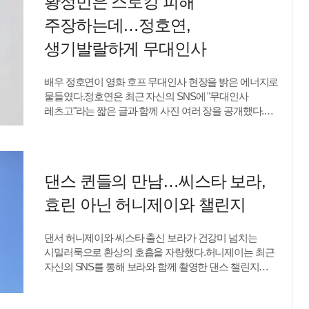
황정민은 스토킹 피해
아빠의 설렘과 애정이 고스란히 전해지는 모습이다.
윤수영은 "아이가 태어났다"며 "아이는 각오했던 것보다
주장하는데…정호연,
훨씬 더 세심하고 기민한 보살핌을 필요로 한다. 갑자기
우리 인생의 주인공이 돼버린 그녀는 아직 먹고 자고
생기발랄하게 무대인사
싸고 우는 것밖에 할 줄 아는 게 없다"고 출산 후 달라진
일상을 전했다.이어 "그렇지만 아이는 상상했던 것보다
배우 정호연이 영화 호프 무대인사 현장을 밝은 에너지로
훨씬 더 사랑스럽다. 아이가 우리에게 와주어서 얼마나
물들였다.정호연은 최근 자신의 SNS에 "무대인사
감사한지 모른다"며 "이 친구에게 자랑스러운 아버지가
레츠고"라는 짧은 글과 함께 사진 여러 장을 공개했다.
되기 위해 항상 성심을 다해 살아야겠다고 다짐하고
공개된 사진 속 정호연은 레드 컬러 티셔츠에 자연스럽게
있다"고 아버지가 된 책임감도 드러냈다.아내 김지영을
묶은 헤어스타일로 카메라를 응시하고 있다. 화려한
향한 존경과 애정도 아낌없이 표현했다. 그는 "아내는
꾸밈보다는 내추럴한 분위기 속에서도 또렷한
건강하다. 출산 전날까지도 헬스장에 다녔을 정도"라며
이목구비와 맑은 피부가 돋보였다. 특유의 생기 넘치는
"조리원 첫날부터 산책을 나가고, 수유 후 짬을 내 말린
댄스 퀸들의 만남…씨스타 보라,
표정과 여유로운 분위기가 시선을 사로잡았다.정호연은
어깨를 펴겠다며 밴드를 당기는 그녀를 존경한다. 몸과
영화 호프 개봉 이후 배우들과 함께 무대인사 일정을
효린 아닌 허니제이와 챌린지
마음이 건강한 배우자 덕분에 늘 자극을 받고 있다"고
소화하며 관객들과 직접 만나고 있다. SNS를 통해서도
적었다.또 "임신했을 때의 아내가 임신 전보다
현장 분위기를 전하며 작품 홍보에 힘을 보태는
아름답다고 생각했고, 지금 어머니가 된 아내는
댄서 허니제이와 씨스타 출신 보라가 건강미 넘치는
모습이다.공교롭게도 같은 작품에 출연한 황정민은 최근
그때보다도 더 아름답다"며 깊은 애정을 드러냈다.딸의
시밀러룩으로 환상의 호흡을 자랑했다.허니제이는 최근
사생활 의혹과 관련해 소속사를 통해 "온라인 게시물
이름도 공개했다. 윤수영은 "아이의 이름은 '슬'"이라며
자신의 SNS를 통해 보라와 함께 촬영한 댄스 챌린지
작성자는 자신을 지속적으로 괴롭혀 온 스토킹 범죄
"'윤슬'처럼 반짝이는 물결을 뜻하는 순우리말"이라고
영상을 공개했다. 두 사람은 여름 분위기가 물씬 풍기는
피의자"라고 주장했다.류예지 텐아시아 기자
설명했다. 이어 "우
의상을 맞춰 입고 밝은 에너지로 시선을 사로잡았다.
ryuperstar@tenasia.co.kr