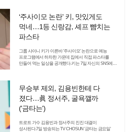
스타일링은 다소 심심하게 느껴졌
얹은 채 편안한 분위기를 드러냈다.특히 화려한
메이크업을 덜어낸 문가영의 얼굴이 시선을 사로잡는다.
‘주사이모 논란’ 키, 맛있게도
작품이나 공식 석상에서 또렷한 이목구비를 강조한
메이크업을 선보여왔다면, 이날은 피부 표현부터
먹네…1등 신랑감, 셰프 뺨치는
눈매까지 한층 자연스럽게 연출했다. 수수한 스타일링이
파스타
오히려 문가영 특유의 청초한 분위기를 더욱 돋보이게
했다.턱을 괸 채 음식을 바라보는 모습 역시 꾸밈없는
휴일 분위기를 고스란히 담아냈다. 화려한 드레스와
그룹 샤이니 키가 이른바 '주사이모' 논란으로 예능
메이크업 없이 편안한 옷차림만으로도 뚜렷한
프로그램에서 하차한 가운데 집에서 직접 파스타를
이목구비와 깨끗한 피부가 돋보였다.류예지 텐아시아
만들어 먹는 일상을 공개했다.키는 7일 자신의 SNS에
기자 ryuperstar@tenasia.co.kr
"김씨네 파스타(정통아님)"라는 글과 함께 영상을
게재했다. 공개된 영상에는 잠옷 차림으로 주방에 선
키가 직접 파스타를 만드는 모습이 올라왔다.키는 각종
무승부 제외, 김용빈한테 다
채소와 조개 등 다양한 재료를 준비해 요리에 나섰다.
완성된 파스타를 접시에 푸짐하게 담은 그는 카메라
졌다…眞 정서주, 굴욕깰까
앞에서 직접 맛을 보며 여유로운 시간을 보냈다. 방송
활동 대신 집에서 요리를 즐기는 소소한 근황이 눈길을
('금타는')
끈다.특히 키는 지난해 말 방송인 박나래를 둘러싸고
불거진 이른바 '주사이모' 논란에 함께 이름이 오르며
트로트 가수 김용빈과 정서주의 진진 대결이
활동을 중단했다. 당시 소속사 SM엔터테인먼트 측은
성사된다.7일 방송되는 TV CHOSUN '금타는 금요일'
키가 지인의 추천으로 해당 인물이 근무하는 강남 소재