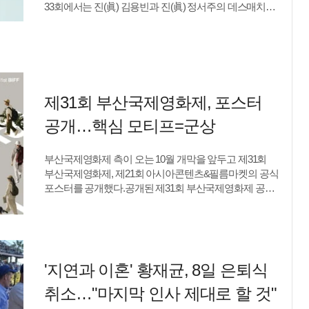
33회에서는 진(眞) 김용빈과 진(眞) 정서주의 데스매치가
병원을 찾았으며 그를 의사로 알고 진료를 받아왔다고
펼쳐진다. 여기에 챕터3 첫 메기 싱어까지 가세한다.이날
밝혔다. 병원 방문이 어려울 때는 자택에서 몇 차례
김용빈이 선곡한 노래는 남진의 '미워도 다시 한번'이다.
진료를 받은 사실도 인정했다. 논란 이후 키는 고정
부드러운 이미지와는 상반된 묵직한 중저음으로 반전
출연하던 MBC '나 혼자 산다'와 tvN '놀라운 토요일'에서
매력을 선사한다. 해당 곡을 인생곡으로 꼽은 골든 스타
모두 하차했다.류예지 텐아시아 기자
박현빈은 "목소리를 듣고 깜짝 놀랐다", "아주 멋있는
ryuperstar@tenasia.co.kr
남자"라며 감탄한다.김용빈이 지목한 상대는 정서주다.
제31회 부산국제영화제, 포스터
두 사람은 그동안 여러 차례 맞대결을 펼쳤지만,
정서주는 단 한 번의 무승부를 제외하면 모두 김용빈에게
공개…핵심 모티프=군상
패배했다. 이번만큼은 천적을 상대로 첫 승에 도전한다.
정서주는 박현빈의 '아름다운 약속'으로 맞불을 놓는다.
부산국제영화제 측이 오는 10월 개막을 앞두고 제31회
무대를 본 출연진들은 "천사가 내려온 것 같다", "정서주를
부산국제영화제, 제21회 아시아콘텐츠&필름마켓의 공식
위한 노래다", "요정 같았다"라며 찬사를 쏟아낸다.
포스터를 공개했다.공개된 제31회 부산국제영화제 공식
안성맞춤 선곡을 들고 온 정서주가 이번에는 김용빈
포스터의 핵심 모티프는 ‘군상(群像)’이다. 지난해
징크스를 깰 수 있을까.하지만 두 사람의 승부는 여기서
부산국제영화제를 찾은 관객들을 담아낸 이번 포스터는,
끝이 아니다. 챕터3 첫 메기 싱어가 등장하며 또 한 번
축제를 바라보는 관람자를 넘어 영화제를 함께 완성하는
긴장감을 끌어올린다. 중후한 저음으로 단 한 소절 만에
주체로 관객을 조명했다. 저마다의 시선으로 영화제를
무대의 분위기를 뒤바꾼 비밀병기의 정체는 오늘(7일) 밤
찾은 이들의 다양한 모습과 서사가 포스터 속에
'지연과 이혼' 황재균, 8일 은퇴식
10시 방송된다.류예지 텐아시아 기자
어우러지며 영화제의 중심에 선 관객의 존재를 되새긴다.
ryuperstar@tenasia.co.kr
군상으로 구현된 관객들의 모습은 영화제를 이루는
취소…"마지막 인사 제대로 할 것"
수많은 만남과 순간을 상징한다. 또, 각자의 방식으로