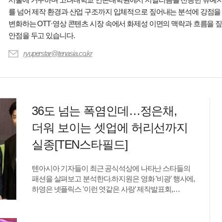
를 넘어 제작 환경과 산업 구조까지 입체적으로 짚어내는 분석에 강점을
변화하는 OTT·영상 콘텐츠 시장 속에서 화제성 이면의 맥락과 흐름을 
안점을 두고 있습니다.
ryuperstar@tenasia.co.kr
36도 넘는 폭염인데…정은채,
더워 보이는 셋업에 허리선까지
실종[TEN스타필드]
텐아시아 기자들이 최근 공식석상에 나타난 스타들의
패션을 살펴보고 분석한다.하지원은 영화 '비광' 행사에,
하영은 넷플릭스 '이런 엿같은 사랑' 제작발표회,
정은채는 SBS '재벌X형사' 시즌2 제작발표회에
참석했다. 하지원류예지 기자: 배우 하지원이 완벽한
몸매 관리가 돋보이는 원숄더 드레스로 시선을