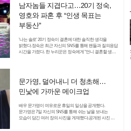
남자놈들 지겹다고…20기 정숙,
사로잡았다. 하지원은 영화 제작보고회에 참석해 블랙
원숄더 의상을 선택했다. 군더더기 없는 실루엣의
영호와 파혼 후 “인생 목표는
드레스는 한쪽 어깨를 과감하게 드러내며 특유의 시크한
분위기를 극대화했다.무엇보다 눈길을 끈 것은 탄탄한
부동산”
바디라인이다. 매끈한 직각 어깨와 선명한 쇄골 라인,
군살 없는 팔 라인이 원숄더 디자인과 어우러져 건강미를
'나는 솔로' 20기 정숙이 결혼에 대한 솔직한 생각을
한층 부각했다. 오랜 시간 꾸준한 자기 관리로 완성한
밝혔다.정숙은 최근 자신의 SNS를 통해 팬들과 질의응답
몸매가 그대로 드러나는 순간이었다.김지원 기자:
시간을 가졌다. 한 누리꾼은 정숙에게 "언니 결혼할 생각
하지원은 블랙 컬러의 원숄더 톱과 와이드 팬츠를 매치해
없죠? 인생 목표가 궁금해"라고 질문했다.이에 정숙은
군더더기 없는 올블랙 스타일링을 선보였다. 한쪽 어깨와
"결혼하고 싶은 사람이 없어서 나도 너무너무
쇄골 라인을 과감하게 드러낸 비대칭 디자인으로 시선을
까다로워"라고 답했다. 이어 "지금 인생 목표는
사로잡았다.액세서리는 귀걸이, 손목시계 정도만 착용해
부동산..?"이라고 덧붙인 뒤 "남자놈들 지겨워짐"이라고
전체적으로 깔끔한 분위기를 냈다. 헤어 역시 단정하게
문가영, 덜어내니 더 청초해…
유쾌하게 적어 눈길을 끌었다.앞서 정숙은 20기 영호와
묶은 뒤 얼굴 양옆으로 잔머리를 자연스럽게 내려 세련된
2025년 5월 18일 결혼식을 올릴 예정이라고 밝혔지만
민낯에 가까운 메이크업
인상을 강조했다. 화려한 장식 없이 블랙 컬러와
이후 파혼했다.류예지 텐아시아 기자
어깨선만으로 존재감을 보여주는 스타일링이었다.
ryuperstar@tenasia.co.kr
박주원 기자: 원 오프숄더 디자인의 슬리브리스 톱으로
배우 문가영이 여유로운 휴일의 일상을 공개했다.
직각 어깨와 탄탄한 팔 라인을 과감하게 드러냈다.
문가영은 7일 자신의 SNS를 통해 쉬는 날을 보내는
비대칭으로 흐르는 프릴 디테일은 상체에 입체감을
모습이 담긴 여러 장의 사진을 게재했다.공개된 사진 속
더했다.다만 상의부터 팬츠까지 블랙으로 통일한 데다
문가영은 한 식당을 찾아 식사를 즐기고 있다. 네이비
눈에 띄는 패턴이나 액세서리마저 없어 전체적인
컬러의 민소매 상의를 입고 선글라스를 머리 위에 가볍게