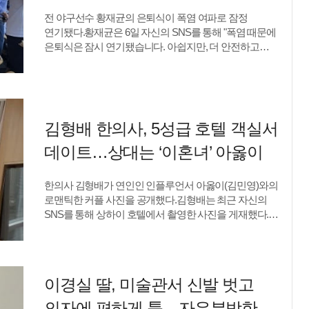
축제를 경험하는 관객들의 이야기를 하나의 풍경으로
전 야구선수 황재균의 은퇴식이 폭염 여파로 잠정
담아냈다. 이를 통해 수많은 관객의 경험이 모여 비로소
연기됐다.황재균은 6일 자신의 SNS를 통해 "폭염 때문에
하나의 영화제를 완성한다는 메시지를 전한다.이번 공식
은퇴식은 잠시 연기됐습니다. 아쉽지만, 더 안전하고
포스터는 제2회 부산국제영화제부터 미술감독으로
좋은 날 다시 만나겠습니다. 조금만 더 기다려주세요.
활동하며 포스터와 축제 공간을 디자인해 온 최순대
마지막 인사는 제대로 하겠습니다"라는 글을 남겼다.
미술감독이 기획 및 디자인을 맡았다. 최순대 미술감독은
함께 공개된 안내문에는 당초 오는 8일 수원
“영화제를 완성해 온 것은 언제나 객석을 채워준
KT위즈파크에서 롯데 자이언츠전을 마친 뒤 진행될
관객들의 존재다. 현장에 당도하고, 머물고, 영화를
예정이었던 은퇴식이 KBO의 폭염 대응으로 경기 자체가
기다리는 관객의 모든 순간에 영화제는 이미 한 편의
김형배 한의사, 5성급 호텔 객실서
취소되면서 잠정 연기됐다고 적혀 있다. KT는 "잔여 경기
영화가 된다는 의미를 담아 포스터를 작업했다”라고
편성 이후 은퇴식 일정을 다시 안내드리겠다"며 팬들의
데이트…상대는 ‘이혼녀’ 아옳이
기획 의도를 밝혔다.한편, 제31회 부산국제영화제는 10월
양해를 구했다.한편 지연과 이혼한 황재균은 지난해 12월
6일부터 10월 15일까지 영화의전당 일대에서 열흘간
현역 은퇴를 선언했다. KT의 창단 첫 통합우승을 이끈
개최된다.류예지 텐아시아 기자 ryuperstar@tenasia.co.kr
한의사 김형배가 연인인 인플루언서 아옳이(김민영)와의
주장으로 활약했다.황재균은 은퇴 후 방송인으로
로맨틱한 커플 사진을 공개했다.김형배는 최근 자신의
활동하고 있다. 최근에는 디즈니+ 새 서바이벌 예능
SNS를 통해 상하이 호텔에서 촬영한 사진을 게재했다.
'술래게임'에 출연을 확정했다. 황재균은 tvN 스포츠·티빙
공개된 사진에는 아옳이와 나란히 서서 환한 미소를 짓고
야구 해설위원도 맡고 있다.류예지 텐아시아 기자
있는 두 사람의 모습이 담겼다.화이트 톤 의상으로
ryuperstar@tenasia.co.kr
커플룩을 완성한 두 사람은 자연스럽게 밀착한 채 다정한
분위기를 자아냈다. 두 사람 앞에는 수백 송이의 핑크
이경실 딸, 미술관서 신발 벗고
장미로 제작된 초대형 꽃다발이 놓였고, 하트 모양
풍선까지 더해져 기념일의 설렘을 한층 배가시켰다.특히
의자에 편하게 툭…자유분방한