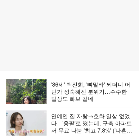
'36세' 백진희, '뼈말라' 되더니 어
딘가 성숙해진 분위기…수수한
일상도 화보 같네
연예인 집 자랑→호화 일상 없었
다…'응팔'로 떴는데, 구축 아파트
서 무료 나눔 '최고 7.8%' ('나혼
산')[종합]