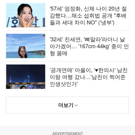
'57세' 엄정화, 신체 나이 20년 절
감했다…채소 섭취법 공개 "후배
들과 세대 차이 NO" ('냉부')
'32세' 진세연, '뼈말라'라더니 날
아가겠어… '167cm·44kg' 종이 인
형 몸매
'공개연애' 아옳이, '♥한의사' 남친
이랑 여행 갔나…'남친이 찍어준
인생샷인가'
더보기
ADVERTISEMENT