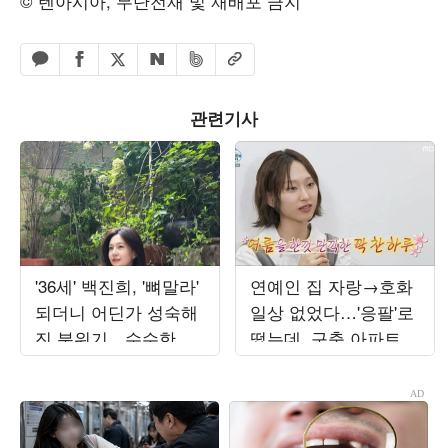
© 텐아시아, 무단전재 및 재배포 금지
페이스북 공유하기
밴드 공유하기
카카오톡 공유하기
엑스 공유하기
URL복사
네이버 공유하기
관련기사
'36세' 백진희, '뼈말라'
연예인 집 자랑→호화
되더니 어딘가 성숙해
일상 없었다…'응팔'로
진 분위기…수수한 일
떴는데, 구축 아파트서
상도 화보 같네
무료 나눔 '최고 7.8%'
('나혼산')[종합]