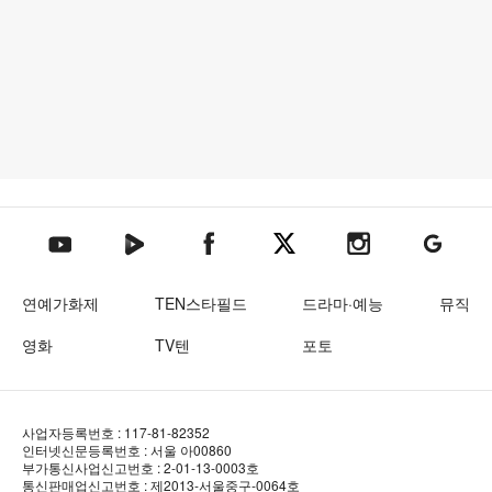
텐아시아 네이버TV
텐아시아 페이스북
텐아시아 엑스
텐아시아 인스타그램
텐아시아
텐아시아 유튜브
연예가화제
TEN스타필드
드라마·예능
뮤직
영화
TV텐
포토
사업자등록번호 : 117-81-82352
인터넷신문등록번호 : 서울 아00860
부가통신사업신고번호 : 2-01-13-0003호
통신판매업신고번호 : 제2013-서울중구-0064호