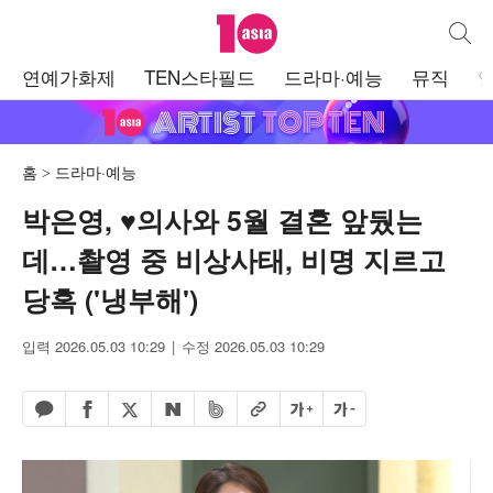
텐아시아
통합검
주
연예가화제
TEN스타필드
드라마·예능
뮤직
메
뉴
홈
드라마·예능
박은영, ♥의사와 5월 결혼 앞뒀는
데…촬영 중 비상사태, 비명 지르고
당혹 ('냉부해')
입력 2026.05.03 10:29
수정 2026.05.03 10:29
페이스북 공유하기
밴드 공유하기
카카오톡 공유하기
엑스 공유하기
URL복사
글자 크게
글자 작게
네이버 공유하기