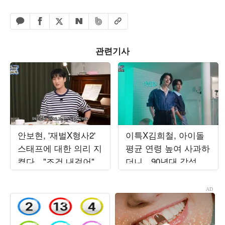
페이스북 공유하기
밴드 공유하기
카카오톡 공유하기
엑스 공유하기
URL복사
네이버 공유하기
관련기사
안보현, '재벌X형사2'
이특X김희철, 아이돌
스태프에 대한 의리 지
평균 연령 높여 사과하
켰다…"조건 내걸어"
더니…90년대 감성 재
상남자 면모 ('목요일
해석 ('트기트기 이특')
밤')