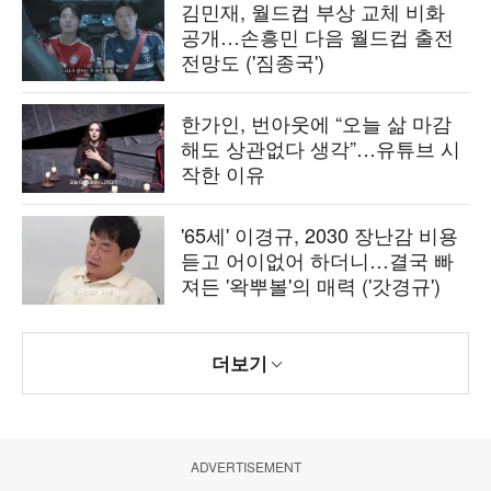
김민재, 월드컵 부상 교체 비화
공개…손흥민 다음 월드컵 출전
전망도 ('짐종국')
한가인, 번아웃에 “오늘 삶 마감
해도 상관없다 생각”…유튜브 시
작한 이유
'65세' 이경규, 2030 장난감 비용
듣고 어이없어 하더니…결국 빠
져든 '왁뿌볼'의 매력 ('갓경규')
더보기
ADVERTISEMENT