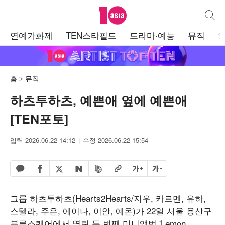
텐아시아
통합검
주
연예가화제
TEN스타필드
드라마·예능
뮤직
메
뉴
홈
뮤직
하츠투하츠, 예쁜애 옆에 예쁜애
[TEN포토]
입력 2026.06.22 14:12
수정 2026.06.22 15:54
페이스북 공유하기
밴드 공유하기
카카오톡 공유하기
엑스 공유하기
URL복사
글자 크게
글자 작게
네이버 공유하기
그룹 하츠투하츠(Hearts2Hearts/지우, 카르멘, 유하,
스텔라, 주은, 에이나, 이안, 예온)가 22일 서울 용산구
블루스퀘어에서 열린 두 번째 미니앨범 'Lemon