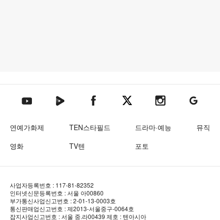
텐아시아 네이버TV
텐아시아 페이스북
텐아시아 엑스
텐아시아 인스타그램
텐아시아
텐아시아 유튜브
연예가화제
TEN스타필드
드라마·예능
뮤직
영화
TV텐
포토
사업자등록번호 : 117-81-82352
인터넷신문등록번호 : 서울 아00860
부가통신사업신고번호 : 2-01-13-0003호
통신판매업신고번호 : 제2013-서울중구-0064호
잡지사업신고번호 : 서울 중.라00439
제호 : 텐아시아