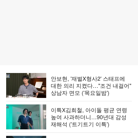
안보현, '재벌X형사2' 스태프에
대한 의리 지켰다…"조건 내걸어"
상남자 면모 ('목요일밤')
이특X김희철, 아이돌 평균 연령
높여 사과하더니…90년대 감성
재해석 ('트기트기 이특')