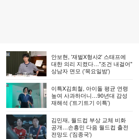
안보현, '재벌X형사2' 스태프에
대한 의리 지켰다…"조건 내걸어"
상남자 면모 ('목요일밤')
이특X김희철, 아이돌 평균 연령
높여 사과하더니…90년대 감성
재해석 ('트기트기 이특')
김민재, 월드컵 부상 교체 비화
공개…손흥민 다음 월드컵 출전
전망도 ('짐종국')