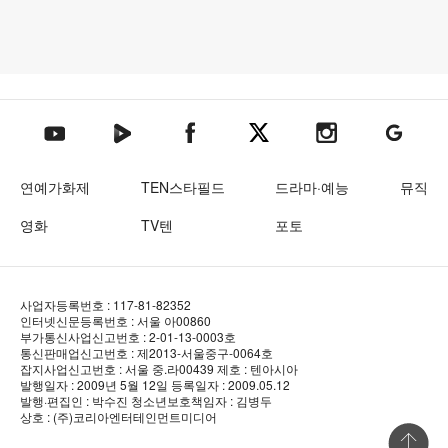
텐아시아 네이버TV
텐아시아 페이스북
텐아시아 엑스
텐아시아 인스타그램
텐아시아
텐아시아 유튜브
연예가화제
TEN스타필드
드라마·예능
뮤직
영화
TV텐
포토
사업자등록번호 : 117-81-82352
인터넷신문등록번호 : 서울 아00860
부가통신사업신고번호 : 2-01-13-0003호
통신판매업신고번호 : 제2013-서울중구-0064호
잡지사업신고번호 : 서울 중.라00439
제호 : 텐아시아
발행일자 : 2009년 5월 12일
등록일자 : 2009.05.12
발행·편집인 : 박수진
청소년보호책임자 : 김병두
상호 : (주)코리아엔터테인먼트미디어
상단 바로