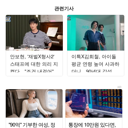
관련기사
안보현, '재벌X형사2'
이특X김희철, 아이돌
스태프에 대한 의리 지
평균 연령 높여 사과하
켰다…"조건 내걸어"
더니…90년대 감성 재
상남자 면모 ('목요일
해석 ('트기트기 이특')
밤')