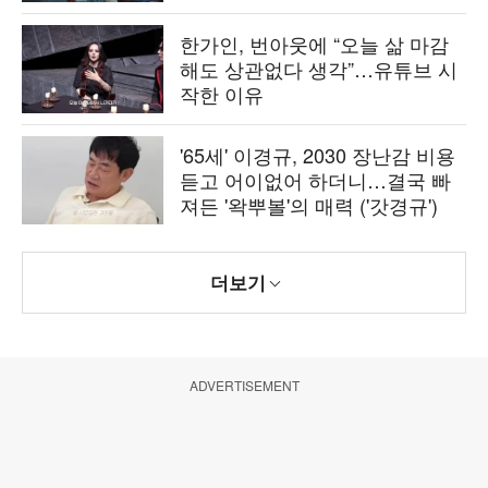
한가인, 번아웃에 “오늘 삶 마감
해도 상관없다 생각”…유튜브 시
작한 이유
'65세' 이경규, 2030 장난감 비용
듣고 어이없어 하더니…결국 빠
져든 '왁뿌볼'의 매력 ('갓경규')
더보기
ADVERTISEMENT