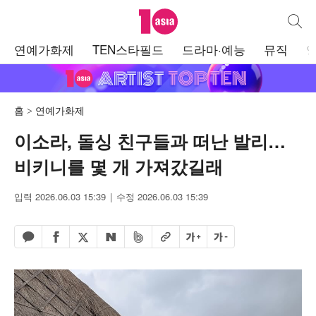
텐아시아
통합검
주
연예가화제
TEN스타필드
드라마·예능
뮤직
메
뉴
홈
연예가화제
이소라, 돌싱 친구들과 떠난 발리…
비키니를 몇 개 가져갔길래
입력 2026.06.03 15:39
수정 2026.06.03 15:39
페이스북 공유하기
밴드 공유하기
카카오톡 공유하기
엑스 공유하기
URL복사
글자 크게
글자 작게
네이버 공유하기