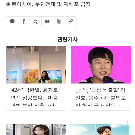
© 텐아시아, 무단전재 및 재배포 금지
페이스북 공유하기
밴드 공유하기
카카오톡 공유하기
엑스 공유하기
URL복사
네이버 공유하기
관련기사
'42세' 박한별, 화가로
[공식] '급성 뇌출혈' 이
변신 성공했다…미술
진호, 음주운전·불법도
대회 본선 진출→파리
박 혐의 공판 앞두고
초대전까지 '못 하는
퇴원했다…"안정 취하
게 뭐야'
는 중"