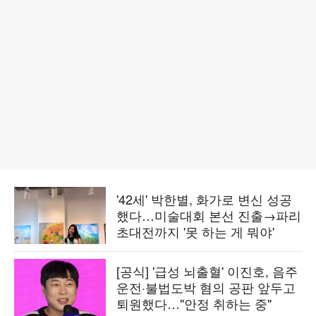
'42세' 박한별, 화가로 변신 성공
했다…미술대회 본선 진출→파리
초대전까지 '못 하는 게 뭐야'
[공식] '급성 뇌출혈' 이진호, 음주
운전·불법도박 혐의 공판 앞두고
퇴원했다…"안정 취하는 중"