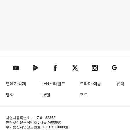
텐아시아 네이버TV
텐아시아 페이스북
텐아시아 엑스
텐아시아 인스타그램
텐아시아
텐아시아 유튜브
연예가화제
TEN스타필드
드라마·예능
뮤직
영화
TV텐
포토
사업자등록번호 : 117-81-82352
인터넷신문등록번호 : 서울 아00860
부가통신사업신고번호 : 2-01-13-0003호