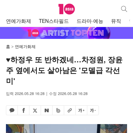
텐아시아
통합검
주
연예가화제
TEN스타필드
드라마·예능
뮤직
메
뉴
홈
연예가화제
♥하정우 또 반하겠네…차정원, 장윤
주 옆에서도 살아남은 '모델급 각선
미'
입력 2026.05.28 16:28
수정 2026.05.28 16:28
페이스북 공유하기
밴드 공유하기
카카오톡 공유하기
엑스 공유하기
URL복사
글자 크게
글자 작게
네이버 공유하기