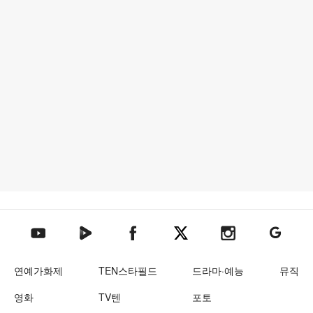
텐아시아 네이버TV
텐아시아 페이스북
텐아시아 엑스
텐아시아 인스타그램
텐아시아
텐아시아 유튜브
연예가화제
TEN스타필드
드라마·예능
뮤직
영화
TV텐
포토