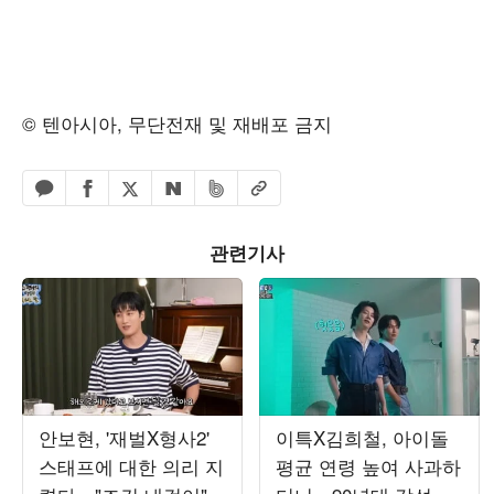
© 텐아시아, 무단전재 및 재배포 금지
페이스북 공유하기
밴드 공유하기
카카오톡 공유하기
엑스 공유하기
URL복사
네이버 공유하기
관련기사
안보현, '재벌X형사2'
이특X김희철, 아이돌
스태프에 대한 의리 지
평균 연령 높여 사과하