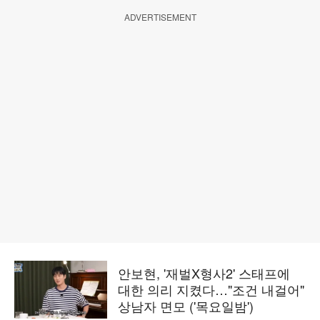
ADVERTISEMENT
안보현, '재벌X형사2' 스태프에
대한 의리 지켰다…"조건 내걸어"
상남자 면모 ('목요일밤')