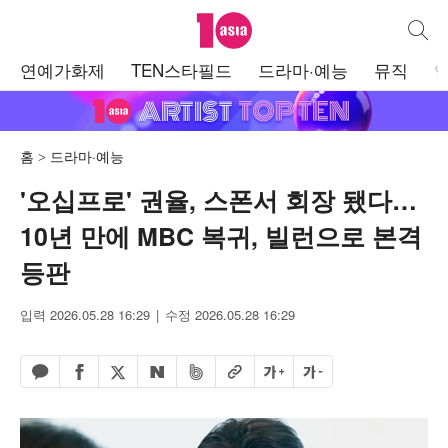
텐아시아
통합검
주
연예가화제
TEN스타필드
드라마·예능
뮤직
메
뉴
홈
드라마·예능
'오십프로' 권율, 스폰서 회장 됐다…
10년 만에 MBC 복귀, 빌런으로 본격
등판
입력 2026.05.28 16:29
수정 2026.05.28 16:29
페이스북 공유하기
밴드 공유하기
카카오톡 공유하기
엑스 공유하기
URL복사
글자 크게
글자 작게
네이버 공유하기