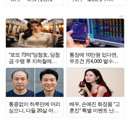
켰다…"조건 내걸어"
더니…90년대 감성 재
상남자 면모 ('목요일
해석 ('트기트기 이특')
밤')