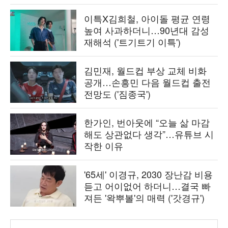
이특X김희철, 아이돌 평균 연령
높여 사과하더니…90년대 감성
재해석 ('트기트기 이특')
김민재, 월드컵 부상 교체 비화
공개…손흥민 다음 월드컵 출전
전망도 ('짐종국')
한가인, 번아웃에 “오늘 삶 마감
해도 상관없다 생각”…유튜브 시
작한 이유
'65세' 이경규, 2030 장난감 비용
듣고 어이없어 하더니…결국 빠
져든 '왁뿌볼'의 매력 ('갓경규')