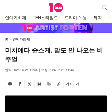
텐아시아
통합검
주
연예가화제
TEN스타필드
드라마·예능
뮤직
메
뉴
홈
연예가화제
미치에다 슌스케, 말도 안 나오는 비
주얼
입력 2026.05.21 11:44
수정 2026.05.21 11:44
페이스북 공유하기
밴드 공유하기
카카오톡 공유하기
엑스 공유하기
URL복사
글자 크게
글자 작게
네이버 공유하기