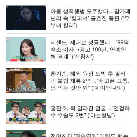
아동 성폭행범 도주했다…맘카페
난리 속 ‘킹피셔’ 공효진 등판 (‘유
부녀 킬러’)
리센느, 제대로 성공했네…"99평
숙소 이사→광고 100건, 연예인
병 경계" ('전참시')
황기순, 해외 원정 도박 후 필리
핀 불법 체류 2년…“배고픈 고통,
남 먹는 것만 봐” (‘데이앤나잇’)
홍진호, 확 달라진 얼굴…"안검하
수 수술도 2번" ('아는형님')
전여친과 '환승연애' 미팅도 했는