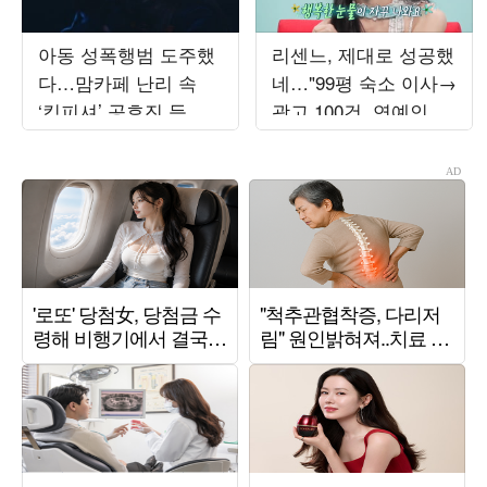
아동 성폭행범 도주했
리센느, 제대로 성공했
다…맘카페 난리 속
네…"99평 숙소 이사→
‘킹피셔’ 공효진 등판
광고 100건, 연예인병
(‘유부녀 킬러’)
경계" ('전참시')