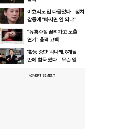
이효리도 입 다물었다…정치
갈등에 "빠지면 안 되냐"
"유흥주점 끌려가고 노출
연기" 충격 고백
'활동 중단' 박나래, 8개월
만에 침묵 깼다…무슨 일
ADVERTISEMENT