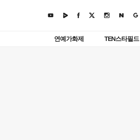
주
연예가화제
TEN스타필드
메
뉴