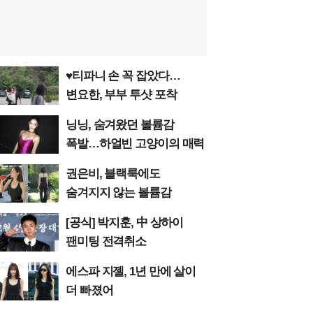
♥티파니 손 꼭 잡았다…
변요한, 부부 투샷 포착
닝닝, 숨겨왔던 볼륨감
폭발…하얼빈 고양이의 매력
권은비, 블랙룩에도
숨겨지지 않는 볼륨감
[공식] 박지훈, 中 상하이
팬미팅 전격취소
에스파 지젤, 1년 만에 살이
더 빠졌어