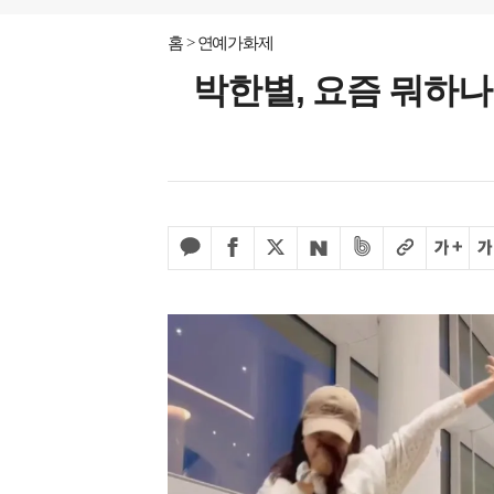
홈
연예가화제
박한별, 요즘 뭐하