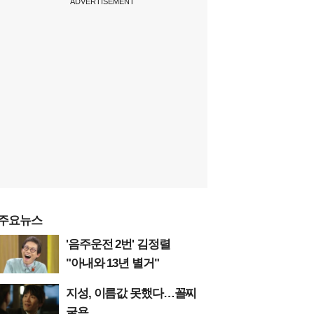
ADVERTISEMENT
주요뉴스
'음주운전 2번' 김정렬
"아내와 13년 별거"
지성, 이름값 못했다…꼴찌
굴욕