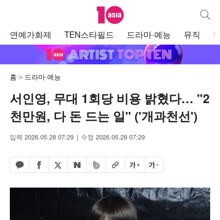
텐아시아
통합검
주
연예가화제
TEN스타필드
드라마·예능
뮤직
메
뉴
홈
드라마·예능
서인영, 무대 1회당 비용 밝혔다… "2
천만원, 다 돈 드는 일" ('개과천선')
입력 2026.05.28 07:29
수정 2026.05.28 07:29
페이스북 공유하기
밴드 공유하기
카카오톡 공유하기
엑스 공유하기
URL복사
글자 크게
글자 작게
네이버 공유하기