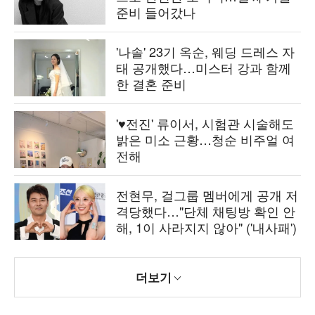
준비 들어갔나
'나솔' 23기 옥순, 웨딩 드레스 자
태 공개했다…미스터 강과 함께
한 결혼 준비
'♥전진' 류이서, 시험관 시술해도
밝은 미소 근황…청순 비주얼 여
전해
전현무, 걸그룹 멤버에게 공개 저
격당했다…"단체 채팅방 확인 안
해, 1이 사라지지 않아" ('내사패')
더보기