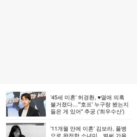
'45세 미혼' 허경환, ♥열애 의혹
불거졌다…"'호프' 누구랑 봤는지
들은 게 있어" 추궁 ('최우수산')
'11개월 만에 이혼' 김보라, 풀뱅
으로 완전한 소녀미…벌써 가을