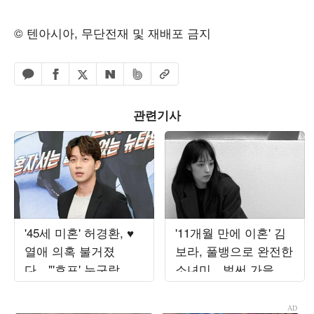
© 텐아시아, 무단전재 및 재배포 금지
페이스북 공유하기
밴드 공유하기
카카오톡 공유하기
엑스 공유하기
URL복사
네이버 공유하기
관련기사
'45세 미혼' 허경환, ♥
'11개월 만에 이혼' 김
열애 의혹 불거졌
보라, 풀뱅으로 완전한
다…"'호프' 누구랑 봤
소녀미…벌써 가을 준
는지 들은 게 있어" 추
비 들어갔나
궁 ('최우수산')