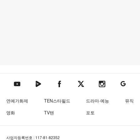
텐아시아 네이버TV
텐아시아 페이스북
텐아시아 엑스
텐아시아 인스타그램
텐아시아
텐아시아 유튜브
연예가화제
TEN스타필드
드라마·예능
뮤직
영화
TV텐
포토
사업자등록번호 : 117-81-82352