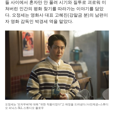
들 사이에서 혼자만 안 풀려 시기와 질투로 괴로워 미
쳐버린 인간의 평화 찾기를 따라가는 이야기를 담았
다. 오정세는 영화사 대표 고혜진(강말금 분)의 남편이
자 영화 감독인 박경세 역을 맡았다.
오정세는 '모자무싸'에 대해 "귀한 작품이었다"고 애정을 드러냈다./사진제공=스튜디
오 피닉스·SLL·스튜디오 플로우