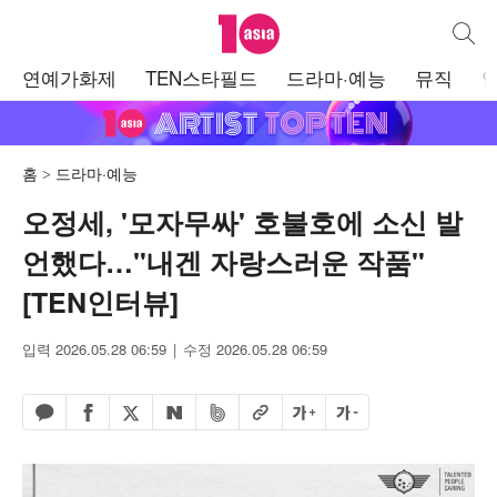
텐아시아
통합검
주
연예가화제
TEN스타필드
드라마·예능
뮤직
메
뉴
홈
드라마·예능
오정세, '모자무싸' 호불호에 소신 발
언했다…"내겐 자랑스러운 작품"
[TEN인터뷰]
입력 2026.05.28 06:59
수정 2026.05.28 06:59
페이스북 공유하기
밴드 공유하기
카카오톡 공유하기
엑스 공유하기
URL복사
글자 크게
글자 작게
네이버 공유하기