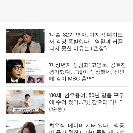
'나솔' 32기 영자, 마지막 데이트
서 감정 폭발했다…영철과 커플
되지 못한 이유는 ('촌장')
'미성년자 성범죄' 고영욱, 공효진
평가했다…"많이 성장했네, 신인
때 같이 MBC 출연"
‘80세’ 선우용여, 50년 명품 구두
에 수억 썼다...“빚 갚으러 다녀”
('순풍')
최유정, 베이비 시터 됐다…쌍둥
이 육아 현장서 아이돌력 제대로