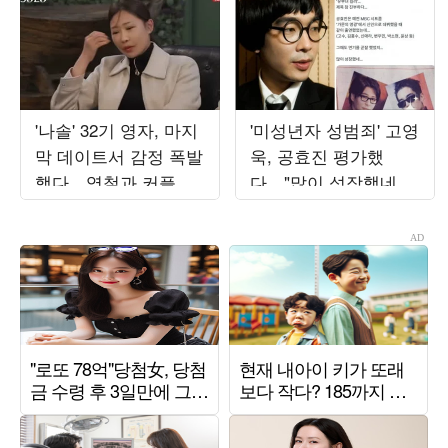
'나솔' 32기 영자, 마지
'미성년자 성범죄' 고영
막 데이트서 감정 폭발
욱, 공효진 평가했
했다…영철과 커플 되
다…"많이 성장했네,
지 못한 이유는 ('촌장')
신인 때 같이 MBC 출
연"