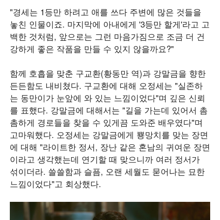
"경세는 1등만 하려고 애를 쓰다 주변에 많은 것들을
놓친 인물이죠. 마지막에 아내에게 '3등만 할게'라고 고
백한 것처럼, 앞으로는 그런 마음가짐으로 조금 더 건
강하게 좋은 작품을 만들 수 있지 않을까요?"
함께 호흡을 맞춘 구교환(황동만 역)과 강말금을 향한
든든함도 내비쳤다. 구교환에 대해 오정세는 "실존하
는 동만이가 눈앞에 와 있는 느낌이었다"며 깊은 신뢰
를 표했다. 강말금에 대해서는 "길을 가는데 있어서 촘
촘하게 경로들을 찾을 수 있게끔 도와준 배우였다"며
고마워했다. 오정세는 강말금에게 뿅망치를 맞는 장면
에 대해 "라이트한 정서, 장난 같은 혼남의 귀여운 장면
이라고 생각했는데 연기할 때 맞으니까 여러 정서가
섞이더라. 쓸쓸함과 슬픔, 오랜 세월도 묻어나는 묘한
느낌이었다"고 회상했다.