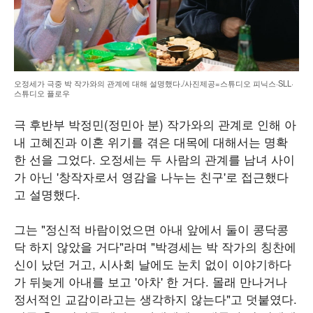
오정세가 극중 박 작가와의 관계에 대해 설명했다./사진제공=스튜디오 피닉스·SLL·
스튜디오 플로우
극 후반부 박정민(정민아 분) 작가와의 관계로 인해 아
내 고혜진과 이혼 위기를 겪은 대목에 대해서는 명확
한 선을 그었다. 오정세는 두 사람의 관계를 남녀 사이
가 아닌 '창작자로서 영감을 나누는 친구'로 접근했다
고 설명했다.
그는 "정신적 바람이었으면 아내 앞에서 둘이 콩닥콩
닥 하지 않았을 거다"라며 "박경세는 박 작가의 칭찬에
신이 났던 거고, 시사회 날에도 눈치 없이 이야기하다
가 뒤늦게 아내를 보고 '아차' 한 거다. 몰래 만나거나
정서적인 교감이라고는 생각하지 않는다"고 덧붙였다.