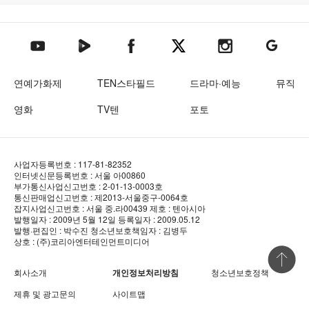
텐아시아 네이버TV
텐아시아 페이스북
텐아시아 엑스
텐아시아 인스타그램
텐아시아
텐아시아 유튜브
연예가화제
TEN스타필드
드라마·예능
뮤직
영화
TV텐
포토
사업자등록번호 : 117-81-82352
인터넷신문등록번호 : 서울 아00860
부가통신사업신고번호 : 2-01-13-0003호
통신판매업신고번호 : 제2013-서울중구-0064호
잡지사업신고번호 : 서울 중.라00439
제호 : 텐아시아
발행일자 : 2009년 5월 12일
등록일자 : 2009.05.12
발행·편집인 : 박수진
청소년보호책임자 : 김병두
상호 : (주)코리아엔터테인먼트미디어
상단 바로
회사소개
개인정보처리방침
청소년보호정책
제휴 및 광고문의
사이트맵