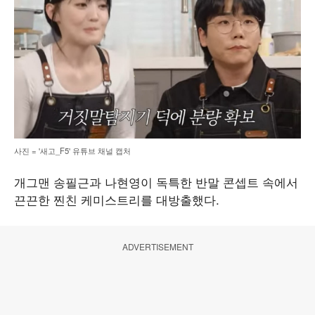
사진 = '새고_F5' 유튜브 채널 캡처
개그맨 송필근과 나현영이 독특한 반말 콘셉트 속에서
끈끈한 찐친 케미스트리를 대방출했다.
ADVERTISEMENT