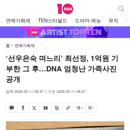
텐아시아
통합검
주
연예가화제
TEN스타필드
드라마·예능
뮤직
메
뉴
홈
연예가화제
‘선우은숙 며느리’ 최선정, 1억원 기
부한 그 후…DNA 엄청난 가족사진
공개
입력 2026.05.11 08:47
수정 2026.05.11 08:47
페이스북 공유하기
밴드 공유하기
카카오톡 공유하기
엑스 공유하기
URL복사
글자 크게
글자 작게
네이버 공유하기