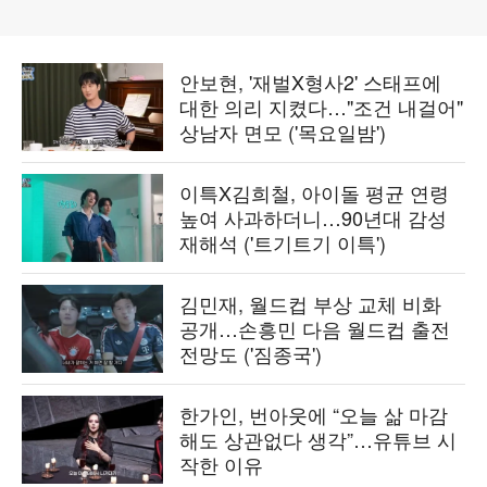
안보현, '재벌X형사2' 스태프에
대한 의리 지켰다…"조건 내걸어"
상남자 면모 ('목요일밤')
이특X김희철, 아이돌 평균 연령
높여 사과하더니…90년대 감성
재해석 ('트기트기 이특')
김민재, 월드컵 부상 교체 비화
공개…손흥민 다음 월드컵 출전
전망도 ('짐종국')
한가인, 번아웃에 “오늘 삶 마감
해도 상관없다 생각”…유튜브 시
작한 이유