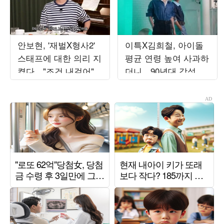
안보현, '재벌X형사2'
이특X김희철, 아이돌
스태프에 대한 의리 지
평균 연령 높여 사과하
켰다…"조건 내걸어"
더니…90년대 감성 재
상남자 면모 ('목요일
해석 ('트기트기 이특')
밤')