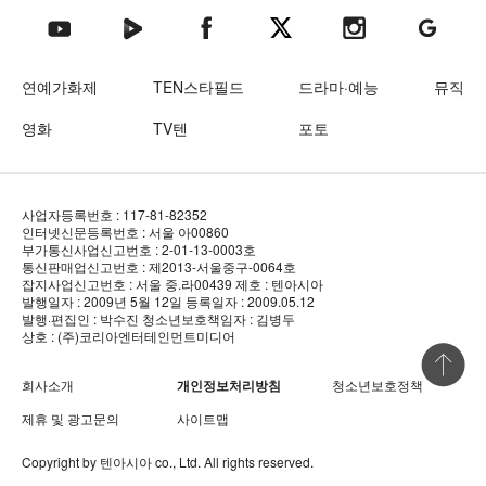
텐아시아 네이버TV
텐아시아 페이스북
텐아시아 엑스
텐아시아 인스타그램
텐아시아
텐아시아 유튜브
연예가화제
TEN스타필드
드라마·예능
뮤직
영화
TV텐
포토
사업자등록번호 : 117-81-82352
인터넷신문등록번호 : 서울 아00860
부가통신사업신고번호 : 2-01-13-0003호
통신판매업신고번호 : 제2013-서울중구-0064호
잡지사업신고번호 : 서울 중.라00439
제호 : 텐아시아
발행일자 : 2009년 5월 12일
등록일자 : 2009.05.12
발행·편집인 : 박수진
청소년보호책임자 : 김병두
상호 : (주)코리아엔터테인먼트미디어
상단 바로
회사소개
개인정보처리방침
청소년보호정책
제휴 및 광고문의
사이트맵
Copyright by
텐아시아
co., Ltd. All rights reserved.