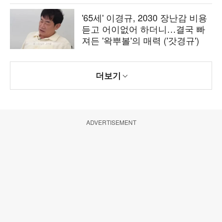
'65세' 이경규, 2030 장난감 비용
듣고 어이없어 하더니…결국 빠
져든 '왁뿌볼'의 매력 ('갓경규')
더보기
ADVERTISEMENT