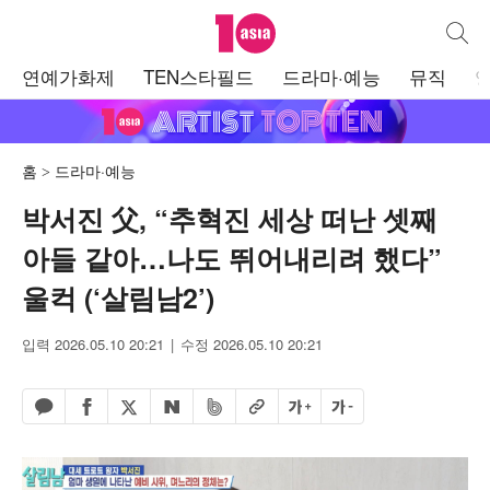
텐아시아
통합검
주
연예가화제
TEN스타필드
드라마·예능
뮤직
메
뉴
홈
드라마·예능
박서진 父, “추혁진 세상 떠난 셋째
아들 같아…나도 뛰어내리려 했다”
울컥 (‘살림남2’)
입력 2026.05.10 20:21
수정 2026.05.10 20:21
페이스북 공유하기
밴드 공유하기
카카오톡 공유하기
엑스 공유하기
URL복사
글자 크게
글자 작게
네이버 공유하기