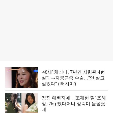
'48세' 채리나, 7년간 시험관 4번
실패→자궁근종 수술…"안 살고
싶었다" ('터치미')
점점 예뻐지네…'조재현 딸' 조혜
정, 7kg 뺐다더니 성숙미 물올랐
네