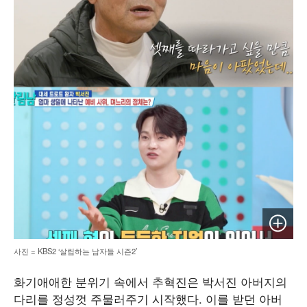
이미지 
사진 = KBS2 ‘살림하는 남자들 시즌2’
화기애애한 분위기 속에서 추혁진은 박서진 아버지의
다리를 정성껏 주물러주기 시작했다. 이를 받던 아버