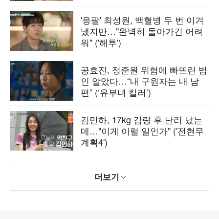
'응팔' 최성원, 백혈병 두 번 이겨
냈지만…"완벽히 돌아가긴 어려
워" ('해투')
공효진, 정준원 위험에 빠뜨린 범
인 알았다…“내 구원자는 내 남
편” (‘유부녀 킬러’)
김민하, 17kg 감량 후 난리 났는
데…"이게 이럴 일인가" ('전현무
계획4')
더보기