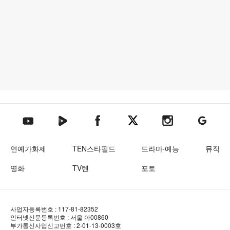
텐아시아 네이버TV
텐아시아 페이스북
텐아시아 엑스
텐아시아 인스타그램
텐아시아
텐아시아 유튜브
연예가화제
TEN스타필드
드라마·예능
뮤직
영화
TV텐
포토
사업자등록번호 : 117-81-82352
인터넷신문등록번호 : 서울 아00860
부가통신사업신고번호 : 2-01-13-0003호