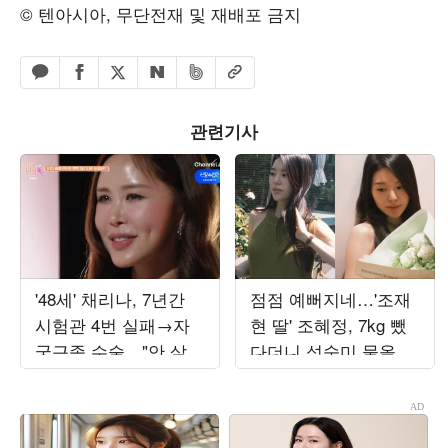
© 텐아시아, 무단전재 및 재배포 금지
페이스북 공유하기
밴드 공유하기
카카오톡 공유하기
엑스 공유하기
URL복사
네이버 공유하기
관련기사
'48세' 채리나, 7년간
점점 예뻐지네…'조재
시험관 4번 실패→자
현 딸' 조혜정, 7kg 뺐
궁근종 수술…"안 살고
다더니 성숙미 물올랐
싶었다" ('터치미')
네