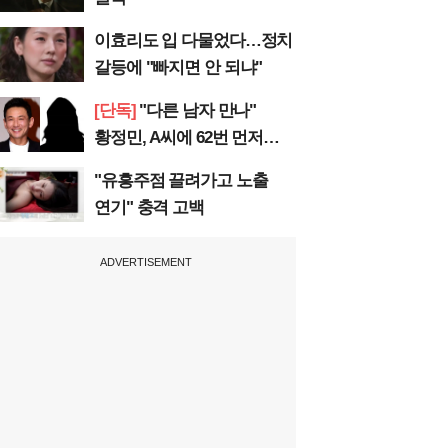
이효리도 입 다물었다…정치
갈등에 "빠지면 안 되냐"
[단독]
"다른 남자 만나"
황정민, A씨에 62번 먼저
전화
"유흥주점 끌려가고 노출
연기" 충격 고백
ADVERTISEMENT