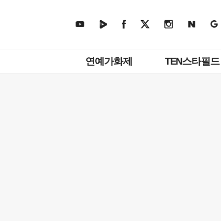
주
연예가화제
TEN스타필드
메
뉴