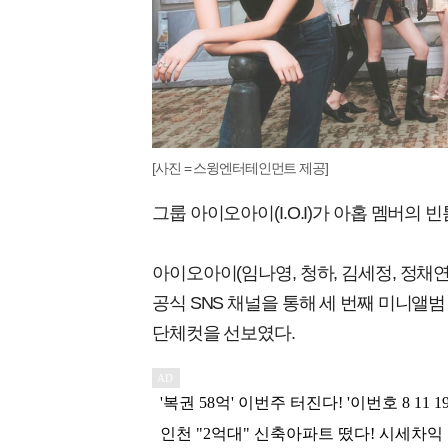
[사진 = 스윙엔터테인먼트 제공]
그룹 아이오아이(I.O.I)가 아홉 멤버의
아이오아이(임나영, 청하, 김세정, 정채연,
공식 SNS 채널을 통해 세 번째 미니앨범 'I
단체컷을 선보였다.