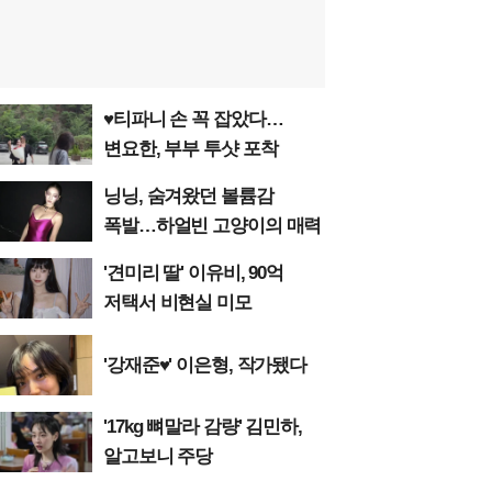
♥티파니 손 꼭 잡았다…
변요한, 부부 투샷 포착
닝닝, 숨겨왔던 볼륨감
폭발…하얼빈 고양이의 매력
'견미리 딸' 이유비, 90억
저택서 비현실 미모
'강재준♥' 이은형, 작가됐다
'17kg 뼈말라 감량' 김민하,
알고보니 주당