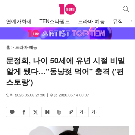
텐아시아
통합검
주
연예가화제
TEN스타필드
드라마·예능
뮤직
메
뉴
홈
드라마·예능
문정희, 나이 50세에 유년 시절 비밀
알게 됐다…"동냥젖 먹어" 충격 ('편
스토랑')
입력 2026.05.08 21:30
수정 2026.05.14 00:07
페이스북 공유하기
밴드 공유하기
카카오톡 공유하기
엑스 공유하기
URL복사
글자 크게
글자 작게
네이버 공유하기