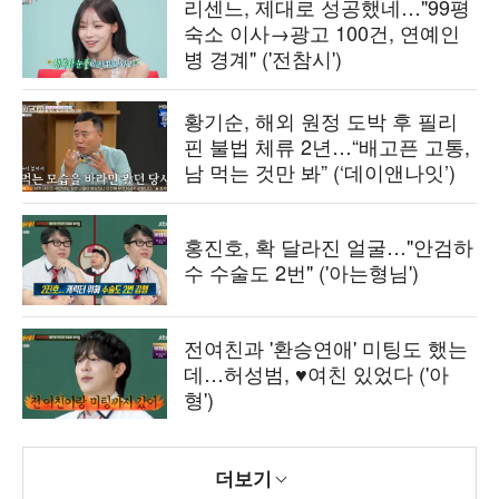
리센느, 제대로 성공했네…"99평
숙소 이사→광고 100건, 연예인
병 경계" ('전참시')
황기순, 해외 원정 도박 후 필리
핀 불법 체류 2년…“배고픈 고통,
남 먹는 것만 봐” (‘데이앤나잇’)
홍진호, 확 달라진 얼굴…"안검하
수 수술도 2번" ('아는형님')
전여친과 '환승연애' 미팅도 했는
데…허성범, ♥여친 있었다 ('아
형')
더보기