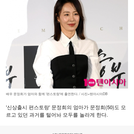
배우 문정희가 엄마와 함께 '편스토랑'에 출연한다. / 사진=텐아시아DB
'신상출시 편스토랑' 문정희의 엄마가 문정희(50)도 모
르고 있던 과거를 털어놔 모두를 놀라게 한다.