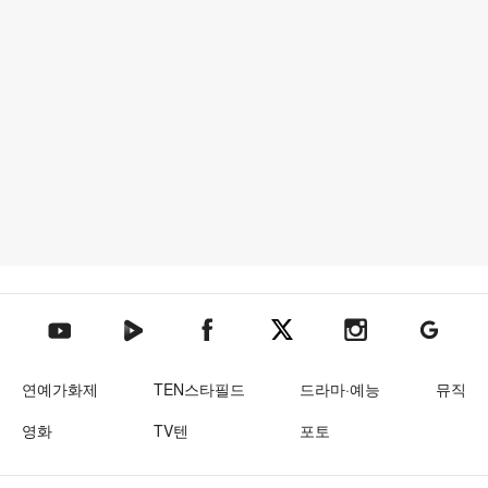
텐아시아 네이버TV
텐아시아 페이스북
텐아시아 엑스
텐아시아 인스타그램
텐아시아
텐아시아 유튜브
연예가화제
TEN스타필드
드라마·예능
뮤직
영화
TV텐
포토