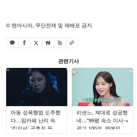
© 텐아시아, 무단전재 및 재배포 금지
페이스북 공유하기
밴드 공유하기
카카오톡 공유하기
엑스 공유하기
URL복사
네이버 공유하기
관련기사
아동 성폭행범 도주했
리센느, 제대로 성공했
다…맘카페 난리 속
네…"99평 숙소 이사→
‘킹피셔’ 공효진 등판
광고 100건, 연예인병
(‘유부녀 킬러’)
경계" ('전참시')