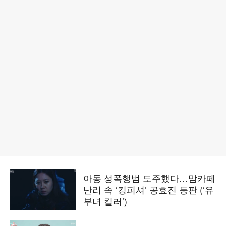
아동 성폭행범 도주했다…맘카페
난리 속 ‘킹피셔’ 공효진 등판 (‘유
부녀 킬러’)