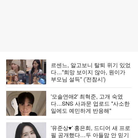
르센느, 알고보니 탈퇴 위기 있었
다…"희망 보이지 않아, 원이가
부모님 설득" ('전참시')
'모솔연애2' 최혁준, 고개 숙였
다…SNS 사과문 업로드 "사소한
일에도 예민하게 반응해"
'유준상♥' 홍은희, 드디어 새 프로
필 공개했다…두 아들맘 안 믿기