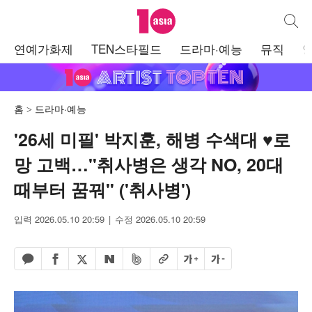
텐아시아
통합검
주
연예가화제
TEN스타필드
드라마·예능
뮤직
메
뉴
홈
드라마·예능
'26세 미필' 박지훈, 해병 수색대 ♥로
망 고백…"취사병은 생각 NO, 20대
때부터 꿈꿔" ('취사병')
입력 2026.05.10 20:59
수정 2026.05.10 20:59
페이스북 공유하기
밴드 공유하기
카카오톡 공유하기
엑스 공유하기
URL복사
글자 크게
글자 작게
네이버 공유하기