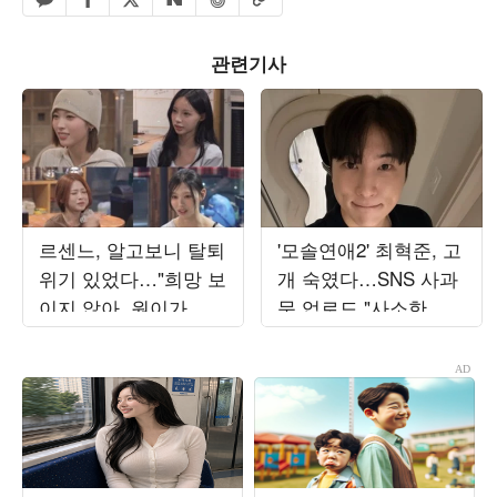
페이스북 공유하기
밴드 공유하기
카카오톡 공유하기
엑스 공유하기
URL복사
네이버 공유하기
관련기사
르센느, 알고보니 탈퇴
'모솔연애2' 최혁준, 고
위기 있었다…"희망 보
개 숙였다…SNS 사과
이지 않아, 원이가 부
문 업로드 "사소한 일
모님 설득" ('전참시')
에도 예민하게 반응해"