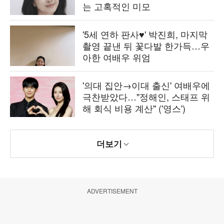
는 고혹적인 미모
'5세 연하 판사♥' 박진희, 마지막
촬영 끝낸 뒤 꽃다발 한가득…우
아한 여배우 위엄
'의대 집안→이대 출신' 여배우에
극찬받았다…"정해인, 스태프 위
해 회식 비용 계산" ('영스')
더보기
ADVERTISEMENT