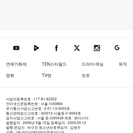
텐아시아 네이버TV
텐아시아 페이스북
텐아시아 엑스
텐아시아 인스타그램
텐아시아
텐아시아 유튜브
연예가화제
TEN스타필드
드라마·예능
뮤직
영화
TV텐
포토
사업자등록번호 : 117-81-82352
인터넷신문등록번호 : 서울 아00860
부가통신사업신고번호 : 2-01-13-0003호
통신판매업신고번호 : 제2013-서울중구-0064호
잡지사업신고번호 : 서울 중.라00439
제호 : 텐아시아
발행일자 : 2009년 5월 12일
등록일자 : 2009.05.12
발행·편집인 : 박수진
청소년보호책임자 : 김병두
상호 : (주)코리아엔터테인먼트미디어