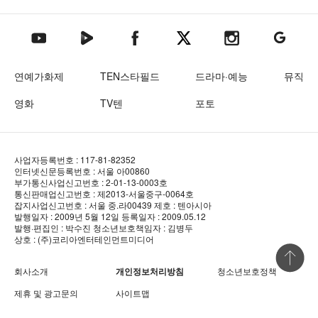
텐아시아 네이버TV
텐아시아 페이스북
텐아시아 엑스
텐아시아 인스타그램
텐아시아
텐아시아 유튜브
연예가화제
TEN스타필드
드라마·예능
뮤직
영화
TV텐
포토
사업자등록번호 : 117-81-82352
인터넷신문등록번호 : 서울 아00860
부가통신사업신고번호 : 2-01-13-0003호
통신판매업신고번호 : 제2013-서울중구-0064호
잡지사업신고번호 : 서울 중.라00439
제호 : 텐아시아
발행일자 : 2009년 5월 12일
등록일자 : 2009.05.12
발행·편집인 : 박수진
청소년보호책임자 : 김병두
상호 : (주)코리아엔터테인먼트미디어
상단 바로
회사소개
개인정보처리방침
청소년보호정책
제휴 및 광고문의
사이트맵