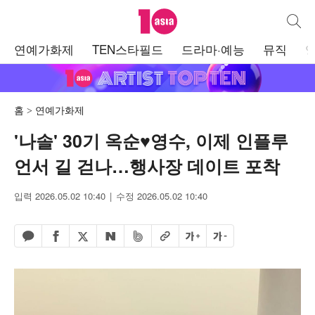
텐아시아
통합검
주
연예가화제
TEN스타필드
드라마·예능
뮤직
메
뉴
홈
연예가화제
'나솔' 30기 옥순♥영수, 이제 인플루
언서 길 걷나…행사장 데이트 포착
입력 2026.05.02 10:40
수정 2026.05.02 10:40
페이스북 공유하기
밴드 공유하기
카카오톡 공유하기
엑스 공유하기
URL복사
글자 크게
글자 작게
네이버 공유하기