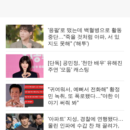
'응팔'로 떴는데 백혈병으로 활동
중단…"죽을 것처럼 아파, 서 있
지도 못해" ('해투')
[단독] 공민정, '천만 배우' 유해진
주연 '모둡' 캐스팅
"귀여워서, 예뻐서 전화해" 황정
민 녹취, 또 폭로됐다…"야한 이
야기 써줘 봐"
'아파트' 지성, 경찰에 연행됐다…
몰린 인파에 수갑 찬 채 끌려가,