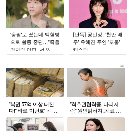
'응팔'로 떴는데 백혈병
[단독] 공민정, '천만 배
으로 활동 중단…"죽을
우' 유해진 주연 '모둡'
것처럼 아파, 서 있지
캐스팅
도 못해" ('해투')