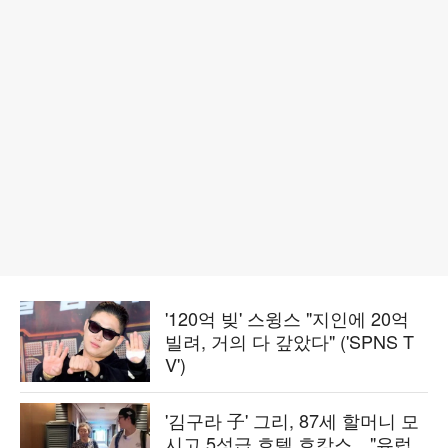
'120억 빚' 스윙스 "지인에 20억
빌려, 거의 다 갚았다" ('SPNS T
V')
'김구라 子' 그리, 87세 할머니 모
시고 5성급 호텔 호캉스…"유럽