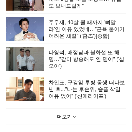
도 보내드릴게"
주우재, 40살 될 때까지 '뼈말
라'인 이유 있었네…"근육 붙이기
어려운 체질" ('홈즈')[종합]
나영석, 배정남과 불화설 또 해
명…"같이 방송해도 안 믿어" ('십
오야')
차인표, 구강암 투병 동생 떠나보
낸 후..."나는 후순위, 슬픔 삭일
여유 없어" ('신애라이프')
더보기