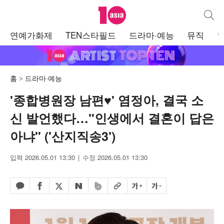
텐아시아
통합검
주
연예가화제
TEN스타필드
드라마·예능
뮤직
메
뉴
홈
드라마·예능
'종합병원장 남편♥' 염정아, 결국 소
신 발언했다…"인생에서 결혼이 답은
아냐" ('산지직송3')
입력 2026.05.01 13:30
수정 2026.05.01 13:30
페이스북 공유하기
밴드 공유하기
카카오톡 공유하기
엑스 공유하기
URL복사
글자 크게
글자 작게
네이버 공유하기