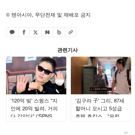
© 텐아시아, 무단전재 및 재배포 금지
페이스북 공유하기
밴드 공유하기
카카오톡 공유하기
엑스 공유하기
URL복사
네이버 공유하기
관련기사
'120억 빚' 스윙스 "지
'김구라 子' 그리, 87세
인에 20억 빌려, 거의
할머니 모시고 5성급
다 갚았다" ('SPNS
호텔 호캉스…"유럽도
TV')
보내드릴게"