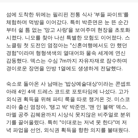
섬에 도착한 뒤에는 필리핀 전통 식사 '부들 파이트'를
체험하며 먹방을 이어갔다. 특히 박준면은 눈 뜬 순간
부터 쉴 틈 없는 '망고 사랑'을 보여주며 현장을 초토화
시켰다. 니모를 찾아 나선 특별한 모험도 이어졌다. 스
노클링 첫 도전인 염정아는 "신혼여행에서도 안 했던
경험"이라며 형형색색의 열대어와 물속 세계에 연신
감동했다. 덱스는 수심 7m까지 자유자재로 잠수하며
경이로운 장면을 안방 1열에도 생생하게 전달했다.
숙소로 돌아온 사 남매는 '밥상예술대상'이라는 콘셉트
아래 4인 4색 드레스 코드로 포토타임에 나섰다. 고가
외식권 획득을 위해 파티 룩을 따로 챙겨온 것. 미스코
리아 출신 염정아, '탱고 박' 박준면, '맨 인 블랙' 덱스,
마멜 공주 김혜윤까지 시상식 못지않은 비주얼로 분위
기를 끌어올렸다. 특히 "이대로는 저녁 못 한다"며 저
녁 파업을 선언, 외식권 획득을 향한 의지를 불태웠다.