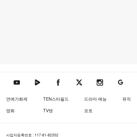
텐아시아 네이버TV
텐아시아 페이스북
텐아시아 엑스
텐아시아 인스타그램
텐아시아
텐아시아 유튜브
연예가화제
TEN스타필드
드라마·예능
뮤직
영화
TV텐
포토
사업자등록번호 : 117-81-82352