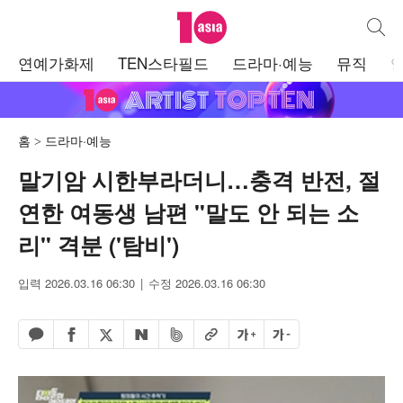
텐아시아
통합검
주
연예가화제
TEN스타필드
드라마·예능
뮤직
메
뉴
홈
드라마·예능
말기암 시한부라더니…충격 반전, 절
연한 여동생 남편 "말도 안 되는 소
리" 격분 ('탐비')
입력 2026.03.16 06:30
수정 2026.03.16 06:30
페이스북 공유하기
밴드 공유하기
카카오톡 공유하기
엑스 공유하기
URL복사
글자 크게
글자 작게
네이버 공유하기