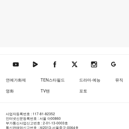
텐아시아 네이버TV
텐아시아 페이스북
텐아시아 엑스
텐아시아 인스타그램
텐아시아
텐아시아 유튜브
연예가화제
TEN스타필드
드라마·예능
뮤직
영화
TV텐
포토
사업자등록번호 : 117-81-82352
인터넷신문등록번호 : 서울 아00860
부가통신사업신고번호 : 2-01-13-0003호
통신판매업신고번호 : 제2013-서울중구-0064호