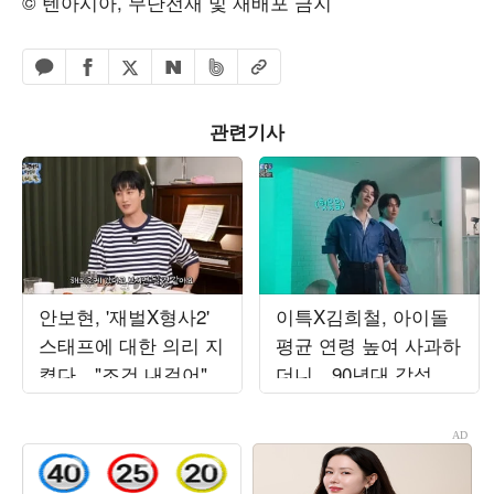
© 텐아시아, 무단전재 및 재배포 금지
페이스북 공유하기
밴드 공유하기
카카오톡 공유하기
엑스 공유하기
URL복사
네이버 공유하기
관련기사
안보현, '재벌X형사2'
이특X김희철, 아이돌
스태프에 대한 의리 지
평균 연령 높여 사과하
켰다…"조건 내걸어"
더니…90년대 감성 재
상남자 면모 ('목요일
해석 ('트기트기 이특')
밤')