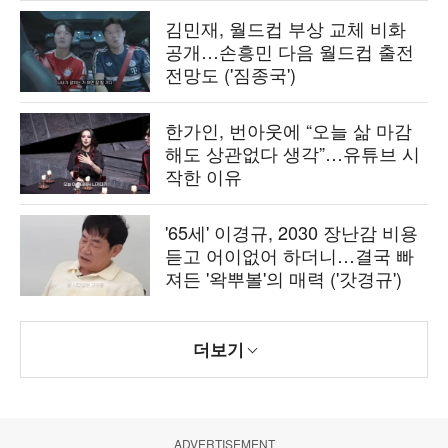
김민재, 월드컵 부상 교체 비화
공개…손흥민 다음 월드컵 출전
전망도 ('짐종국')
한가인, 번아웃에 “오늘 삶 마감
해도 상관없다 생각”…유튜브 시
작한 이유
'65세' 이경규, 2030 장난감 비용
듣고 어이없어 하더니…결국 빠
져든 '왁뿌볼'의 매력 ('갓경규')
더보기
ADVERTISEMENT