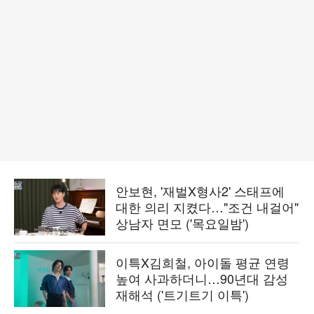
안보현, '재벌X형사2' 스태프에
대한 의리 지켰다…"조건 내걸어"
상남자 면모 ('목요일밤')
이특X김희철, 아이돌 평균 연령
높여 사과하더니…90년대 감성
재해석 ('트기트기 이특')