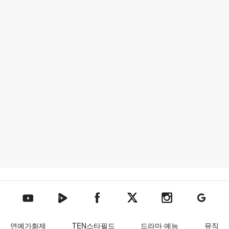
텐아시아 네이버TV
텐아시아 페이스북
텐아시아 엑스
텐아시아 인스타그램
텐아시아
텐아시아 유튜브
연예가화제
TEN스타필드
드라마·예능
뮤직