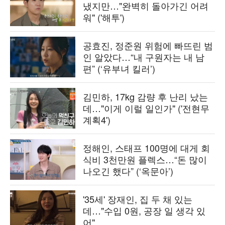
냈지만…"완벽히 돌아가긴 어려
워" ('해투')
공효진, 정준원 위험에 빠뜨린 범
인 알았다…“내 구원자는 내 남
편” (‘유부녀 킬러’)
김민하, 17kg 감량 후 난리 났는
데…"이게 이럴 일인가" ('전현무
계획4')
정해인, 스태프 100명에 대게 회
식비 3천만원 플렉스…“돈 많이
나오긴 했다” (‘옥문아’)
'35세' 장재인, 집 두 채 있는
데…"수입 0원, 공장 일 생각 있
어"