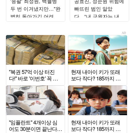
'응팔' 최성원, 백혈병
공효진, 정준원 위험에
두 번 이겨냈지만…"완
빠뜨린 범인 알았
벽히 돌아가긴 어려워"
다…“내 구원자는 내
('해투')
남편” (‘유부녀 킬러’)