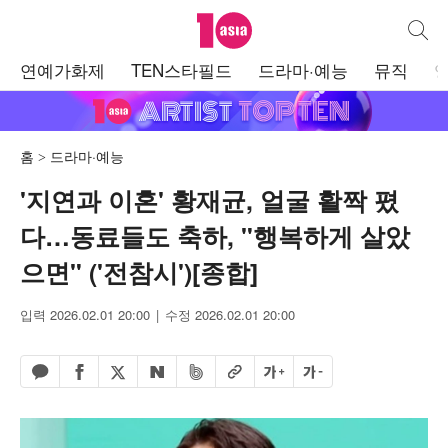
텐아시아
통합검
주
연예가화제
TEN스타필드
드라마·예능
뮤직
메
뉴
홈
드라마·예능
'지연과 이혼' 황재균, 얼굴 활짝 폈
다…동료들도 축하, "행복하게 살았
으면" ('전참시')[종합]
입력 2026.02.01 20:00
수정 2026.02.01 20:00
페이스북 공유하기
밴드 공유하기
카카오톡 공유하기
엑스 공유하기
URL복사
글자 크게
글자 작게
네이버 공유하기