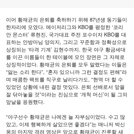
이어 황재균의 은퇴를 축하하기 위해 87년생 동기들이
한자리에 모였다. 메이저리그와 KBO를 평정한 ‘코리
안 몬스터’ 류현진, 국가대표 주전 포수이자 KBO를 대
표하는 안방마님 양의지, 그리고 꾸준함과 정확성으로
상징되는 ‘타격 기계’ 김현수까지. 한국 야구 황금세대
를 이끈 이름들이 한 테이블에 모인 장면은 그 자체로
상징적이었다. 황재균의 은퇴를 모두 말렸다는 이들은
“앓는 소리 한다”, “혼자 있으니까 그런 결정도 편해”라
며 매콤한 팩트를 직구로 날리다가도, “현역 더 할 수
있었던 상황에 내린 결정 멋있다. 은퇴 선배로서 앞을
잘 닦아놓을 것”이라는 진심으로 ‘개척 머신’이 될 그의
앞날을 응원했다.
“야구선수 황재균은 나에겐 늘 자부심이었다. 수고 많
았고, 이제 행복하게 살았으면 좋겠다”는 매니저 박신
웅의 마지막 격려 영상은 앞으로 황재균이 진루할 새