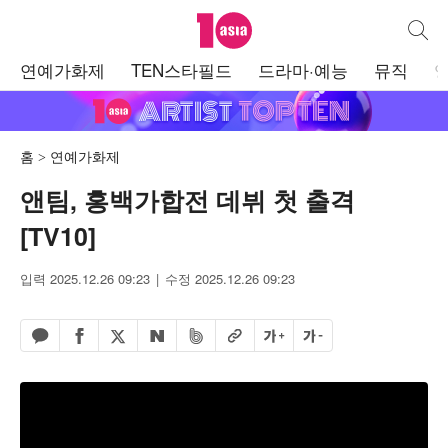
텐아시아
통합검
주
연예가화제
TEN스타필드
드라마·예능
뮤직
메
뉴
홈
연예가화제
앤팀, 홍백가합전 데뷔 첫 출격
[TV10]
입력 2025.12.26 09:23
수정 2025.12.26 09:23
페이스북 공유하기
밴드 공유하기
카카오톡 공유하기
엑스 공유하기
URL복사
글자 크게
글자 작게
네이버 공유하기