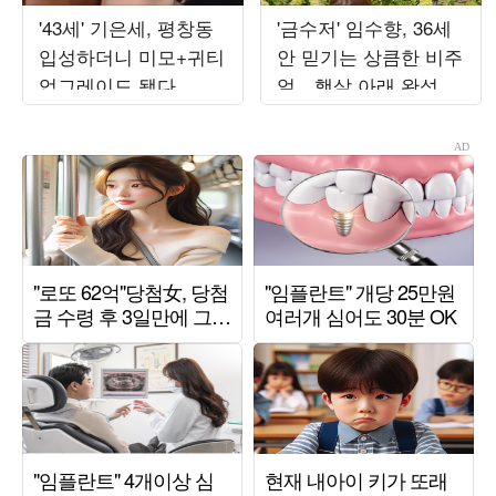
'43세' 기은세, 평창동
'금수저' 임수향, 36세
입성하더니 미모+귀티
안 믿기는 상큼한 비주
업그레이드 됐다…압
얼…햇살 아래 완성한
도적 우아함
그림 같은 미모