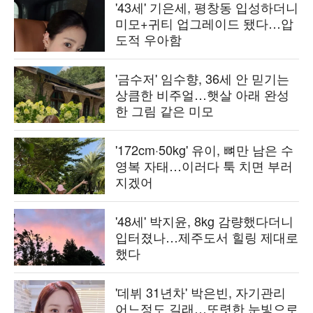
'43세' 기은세, 평창동 입성하더니
미모+귀티 업그레이드 됐다…압
도적 우아함
'금수저' 임수향, 36세 안 믿기는
상큼한 비주얼…햇살 아래 완성
한 그림 같은 미모
'172cm·50kg' 유이, 뼈만 남은 수
영복 자태…이러다 툭 치면 부러
지겠어
'48세' 박지윤, 8kg 감량했다더니
입터졌나…제주도서 힐링 제대로
했다
'데뷔 31년차' 박은빈, 자기관리
어느정도 길래…또렷한 눈빛으로