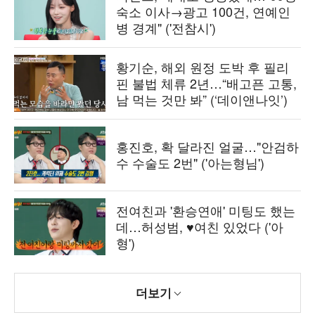
숙소 이사→광고 100건, 연예인
병 경계" ('전참시')
황기순, 해외 원정 도박 후 필리
핀 불법 체류 2년…“배고픈 고통,
남 먹는 것만 봐” (‘데이앤나잇’)
홍진호, 확 달라진 얼굴…"안검하
수 수술도 2번" ('아는형님')
전여친과 '환승연애' 미팅도 했는
데…허성범, ♥여친 있었다 ('아
형')
더보기