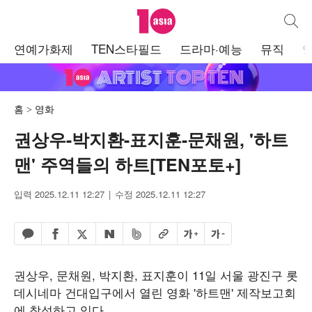
텐아시아
통합검
주
연예가화제
TEN스타필드
드라마·예능
뮤직
메
뉴
홈
영화
권상우-박지환-표지훈-문채원, '하트
맨' 주역들의 하트[TEN포토+]
입력 2025.12.11 12:27
수정 2025.12.11 12:27
페이스북 공유하기
밴드 공유하기
카카오톡 공유하기
엑스 공유하기
URL복사
글자 크게
글자 작게
네이버 공유하기
권상우, 문채원, 박지환, 표지훈이 11일 서울 광진구 롯
데시네마 건대입구에서 열린 영화 '하트맨' 제작보고회
에 참석하고 있다.