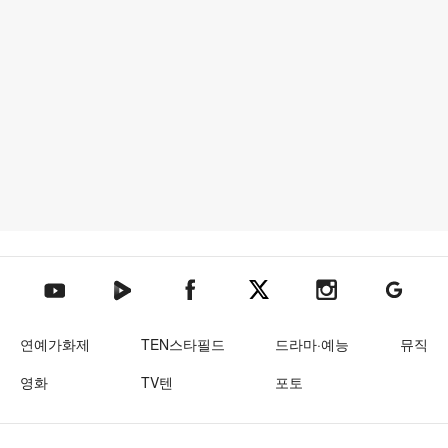
텐아시아 네이버TV
텐아시아 페이스북
텐아시아 엑스
텐아시아 인스타그램
텐아시아
텐아시아 유튜브
연예가화제
TEN스타필드
드라마·예능
뮤직
영화
TV텐
포토