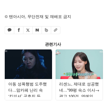
© 텐아시아, 무단전재 및 재배포 금지
페이스북 공유하기
밴드 공유하기
카카오톡 공유하기
엑스 공유하기
URL복사
네이버 공유하기
관련기사
아동 성폭행범 도주했
리센느, 제대로 성공했
다…맘카페 난리 속
네…"99평 숙소 이사→
‘킹피셔’ 공효진 등판
광고 100건, 연예인병
(‘유부녀 킬러’)
경계" ('전참시')