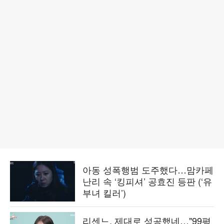
아동 성폭행범 도주했다…맘카페
난리 속 ‘킹피셔’ 공효진 등판 (‘유
부녀 킬러’)
리센느, 제대로 성공했네…"99평