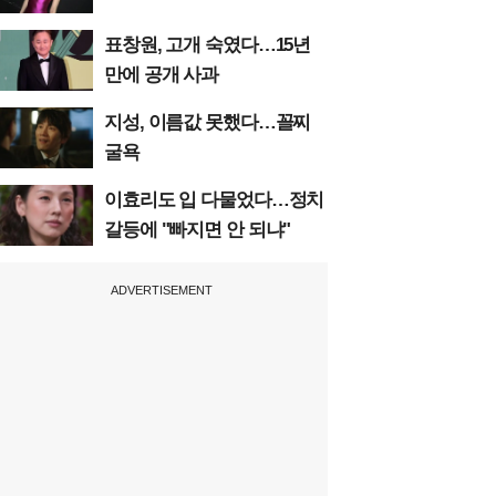
표창원, 고개 숙였다…15년
만에 공개 사과
지성, 이름값 못했다…꼴찌
굴욕
이효리도 입 다물었다…정치
갈등에 "빠지면 안 되냐"
ADVERTISEMENT