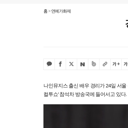
홈
연예가화제
나인뮤지스 출신 배우 경리가 24일 서울 
컬투쇼' 참석차 방송국에 들어서고 있다.