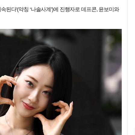
 계속된다’(약칭 ‘나솔사계’)에 진행자로 데프콘, 윤보미와