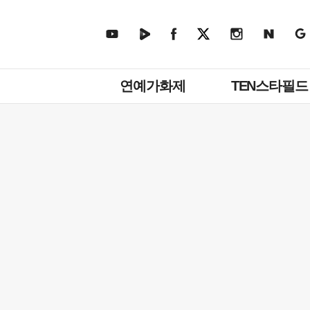
주
연예가화제
TEN스타필드
메
뉴