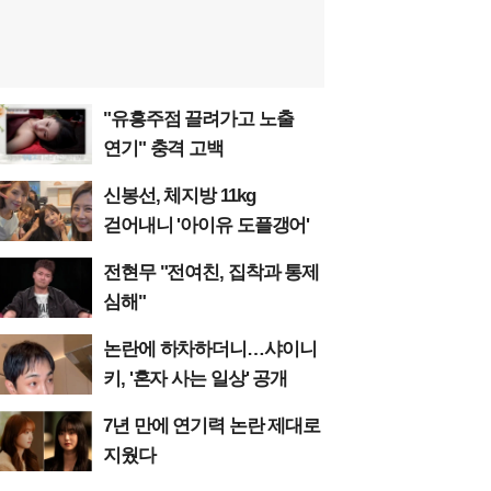
"유흥주점 끌려가고 노출
연기" 충격 고백
신봉선, 체지방 11kg
걷어내니 '아이유 도플갱어'
전현무 "전여친, 집착과 통제
심해"
논란에 하차하더니…샤이니
키, '혼자 사는 일상' 공개
7년 만에 연기력 논란 제대로
지웠다