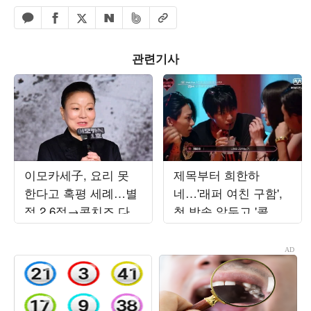
페이스북 공유하기
밴드 공유하기
카카오톡 공유하기
엑스 공유하기
URL복사
네이버 공유하기
관련기사
이모카세子, 요리 못
제목부터 희한하
한다고 혹평 세례…별
네…'래퍼 여친 구함',
점 2.6점→콘치즈 다
첫 방송 앞두고 '콜아
굳어 "버려라"('스레
웃 ♥데이트' 현장 공개
파')