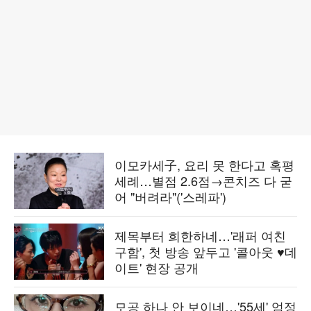
이모카세子, 요리 못 한다고 혹평
세례…별점 2.6점→콘치즈 다 굳
어 "버려라"('스레파')
제목부터 희한하네…'래퍼 여친
구함', 첫 방송 앞두고 '콜아웃 ♥데
이트' 현장 공개
모공 하나 안 보이네…'55세' 엄정