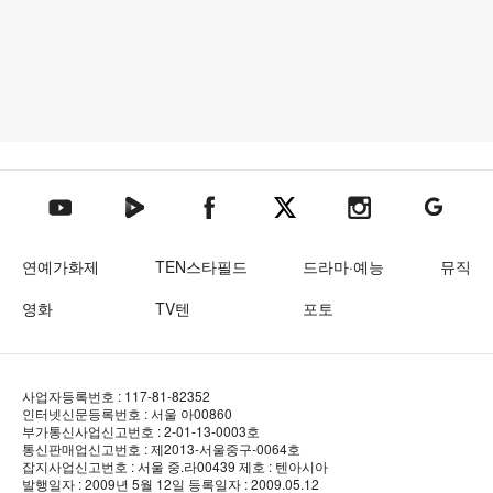
텐아시아 네이버TV
텐아시아 페이스북
텐아시아 엑스
텐아시아 인스타그램
텐아시아
텐아시아 유튜브
연예가화제
TEN스타필드
드라마·예능
뮤직
영화
TV텐
포토
사업자등록번호 : 117-81-82352
인터넷신문등록번호 : 서울 아00860
부가통신사업신고번호 : 2-01-13-0003호
통신판매업신고번호 : 제2013-서울중구-0064호
잡지사업신고번호 : 서울 중.라00439
제호 : 텐아시아
발행일자 : 2009년 5월 12일
등록일자 : 2009.05.12