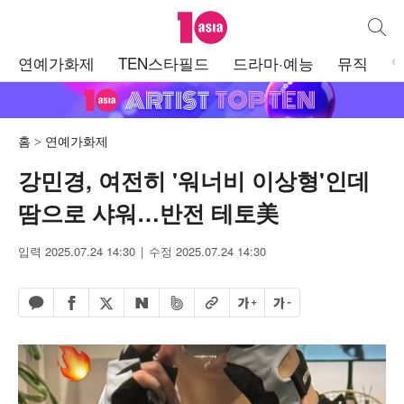
텐아시아
통합검
주
연예가화제
TEN스타필드
드라마·예능
뮤직
메
뉴
홈
연예가화제
강민경, 여전히 '워너비 이상형'인데
땀으로 샤워…반전 테토美
입력 2025.07.24 14:30
수정 2025.07.24 14:30
페이스북 공유하기
밴드 공유하기
카카오톡 공유하기
엑스 공유하기
URL복사
글자 크게
글자 작게
네이버 공유하기