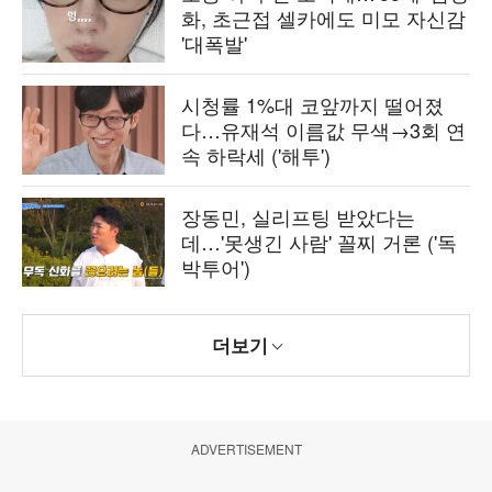
화, 초근접 셀카에도 미모 자신감
'대폭발'
시청률 1%대 코앞까지 떨어졌
다…유재석 이름값 무색→3회 연
속 하락세 ('해투')
장동민, 실리프팅 받았다는
데…'못생긴 사람' 꼴찌 거론 ('독
박투어')
더보기
ADVERTISEMENT