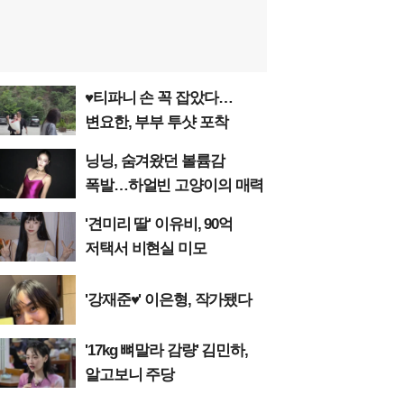
♥티파니 손 꼭 잡았다…
변요한, 부부 투샷 포착
닝닝, 숨겨왔던 볼륨감
폭발…하얼빈 고양이의 매력
'견미리 딸' 이유비, 90억
저택서 비현실 미모
'강재준♥' 이은형, 작가됐다
'17kg 뼈말라 감량' 김민하,
알고보니 주당