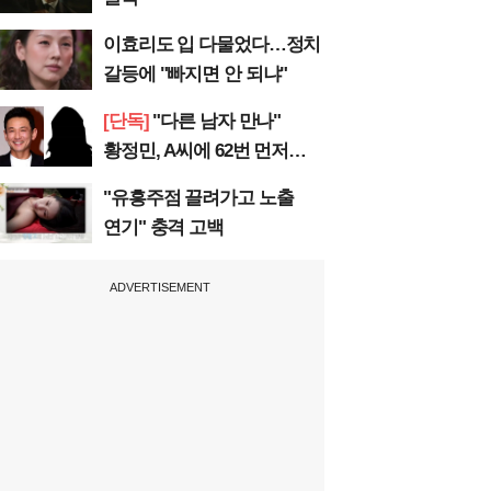
이효리도 입 다물었다…정치
갈등에 "빠지면 안 되냐"
[단독]
"다른 남자 만나"
황정민, A씨에 62번 먼저
전화
"유흥주점 끌려가고 노출
연기" 충격 고백
ADVERTISEMENT