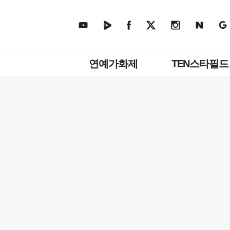
주
연예가화제
TEN스타필드
메
뉴