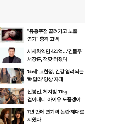
"유흥주점 끌려가고 노출
연기" 충격 고백
시세차익만 421억…'건물주'
서장훈, 잭팟 터졌다
'55세' 고현정, 건강 염려되는
'뼈말라' 앙상 자태
신봉선, 체지방 11kg
걷어내니 '아이유 도플갱어'
7년 만에 연기력 논란 제대로
지웠다