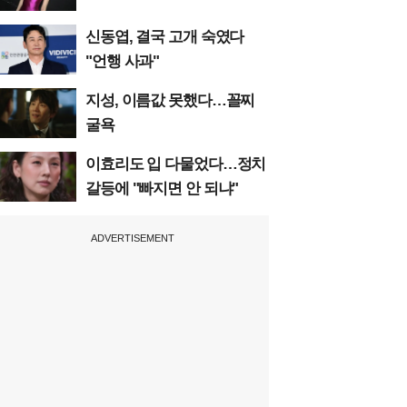
신동엽, 결국 고개 숙였다
"언행 사과"
지성, 이름값 못했다…꼴찌
굴욕
이효리도 입 다물었다…정치
갈등에 "빠지면 안 되냐"
ADVERTISEMENT