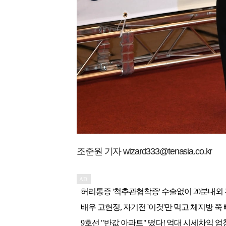
조준원 기자 wizard333@tenasia.co.kr