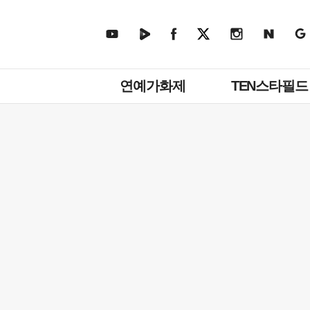
주
연예가화제
TEN스타필드
메
뉴