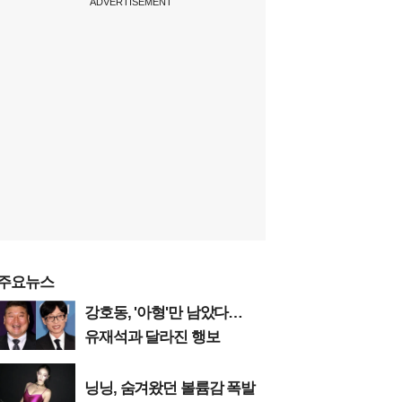
ADVERTISEMENT
주요뉴스
강호동, '아형'만 남았다…
유재석과 달라진 행보
닝닝, 숨겨왔던 볼륨감 폭발