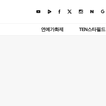
주
연예가화제
TEN스타필드
메
뉴