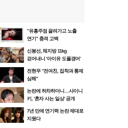
"유흥주점 끌려가고 노출
연기" 충격 고백
신봉선, 체지방 11kg
걷어내니 '아이유 도플갱어'
전현무 "전여친, 집착과 통제
심해"
논란에 하차하더니…샤이니
키, '혼자 사는 일상' 공개
7년 만에 연기력 논란 제대로
지웠다