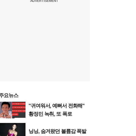
ADVERTISEMENT
주요뉴스
"귀여워서, 예뻐서 전화해"
황정민 녹취, 또 폭로
닝닝, 숨겨왔던 볼륨감 폭발