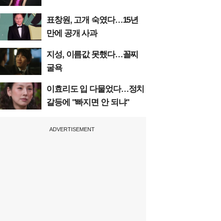
표창원, 고개 숙였다…15년
만에 공개 사과
지성, 이름값 못했다…꼴찌
굴욕
이효리도 입 다물었다…정치
갈등에 "빠지면 안 되냐"
ADVERTISEMENT