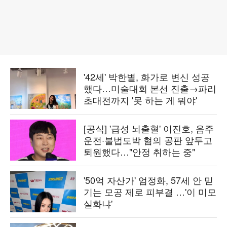
'42세' 박한별, 화가로 변신 성공
했다…미술대회 본선 진출→파리
초대전까지 '못 하는 게 뭐야'
[공식] '급성 뇌출혈' 이진호, 음주
운전·불법도박 혐의 공판 앞두고
퇴원했다…"안정 취하는 중"
'50억 자산가' 엄정화, 57세 안 믿
기는 모공 제로 피부결 …'이 미모
실화냐'