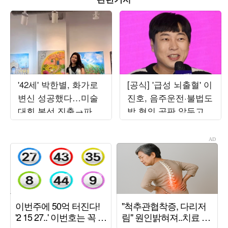
'42세' 박한별, 화가로
[공식] '급성 뇌출혈' 이
변신 성공했다…미술
진호, 음주운전·불법도
대회 본선 진출→파리
박 혐의 공판 앞두고
초대전까지 '못 하는
퇴원했다…"안정 취하
게 뭐야'
는 중"