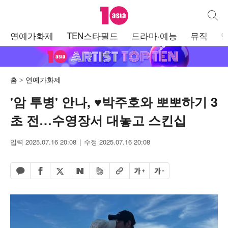
텐아시아
통합검
주
연예가화제
TEN스타필드
드라마·예능
뮤직
메
뉴
홈
연예가화제
'암 투병' 안나, ♥박주호와 뽀뽀하기 3
초 전…수영장서 대놓고 스킨십
입력 2025.07.16 20:08
수정 2025.07.16 20:08
페이스북 공유하기
밴드 공유하기
카카오톡 공유하기
엑스 공유하기
URL복사
글자 크게
글자 작게
네이버 공유하기