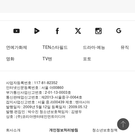
텐아시아 네이버TV
텐아시아 페이스북
텐아시아 엑스
텐아시아 인스타그램
텐아시아
텐아시아 유튜브
연예가화제
TEN스타필드
드라마·예능
뮤직
영화
TV텐
포토
사업자등록번호 : 117-81-82352
인터넷신문등록번호 : 서울 아00860
부가통신사업신고번호 : 2-01-13-0003호
통신판매업신고번호 : 제2013-서울중구-0064호
잡지사업신고번호 : 서울 중.라00439
제호 : 텐아시아
발행일자 : 2009년 5월 12일
등록일자 : 2009.05.12
발행·편집인 : 박수진
청소년보호책임자 : 김병두
상호 : (주)코리아엔터테인먼트미디어
상단 바로
회사소개
개인정보처리방침
청소년보호정책