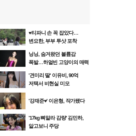
♥티파니 손 꼭 잡았다…
변요한, 부부 투샷 포착
닝닝, 숨겨왔던 볼륨감
폭발…하얼빈 고양이의 매력
'견미리 딸' 이유비, 90억
저택서 비현실 미모
'강재준♥' 이은형, 작가됐다
'17kg 뼈말라 감량' 김민하,
알고보니 주당