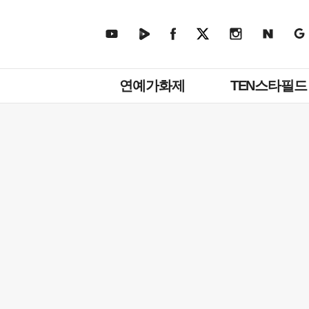
주
연예가화제
TEN스타필드
메
뉴