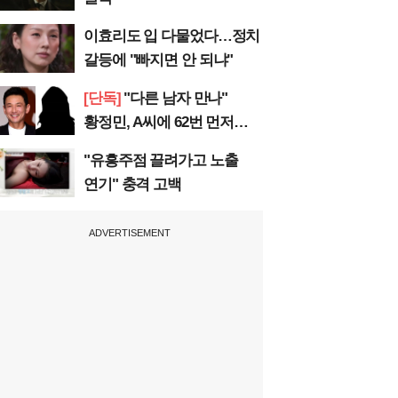
이효리도 입 다물었다…정치
갈등에 "빠지면 안 되냐"
[단독]
"다른 남자 만나"
황정민, A씨에 62번 먼저
전화
"유흥주점 끌려가고 노출
연기" 충격 고백
ADVERTISEMENT