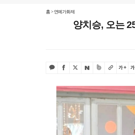
홈
연예가화제
양치승, 오는 