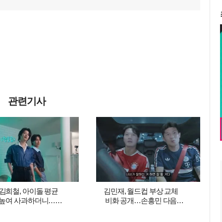
관련기사
김희철, 아이돌 평균
김민재, 월드컵 부상 교체
 높여 사과하더니…
비화 공개…손흥민 다음
0년대 감성 재해석
월드컵 출전 전망도 ('짐종국')
'트기트기 이특')