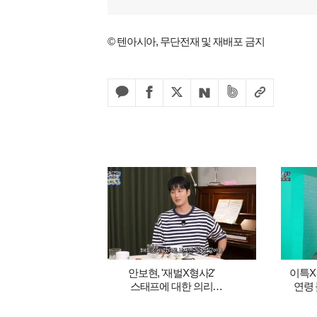
© 텐아시아, 무단전재 및 재배포 금지
안보현, '재벌X형사2'
이특X
스태프에 대한 의리
연령
지켰다…"조건 내걸어" 상남자
9
면모 ('목요일밤')
(