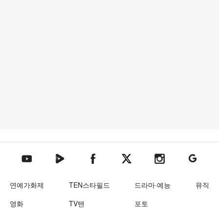
텐아시아 네이버TV
텐아시아 페이스북
텐아시아 엑스
텐아시아 인스타그램
텐아시아
텐아시아 유튜브
연예가화제
TEN스타필드
드라마·예능
뮤직
영화
TV텐
포토