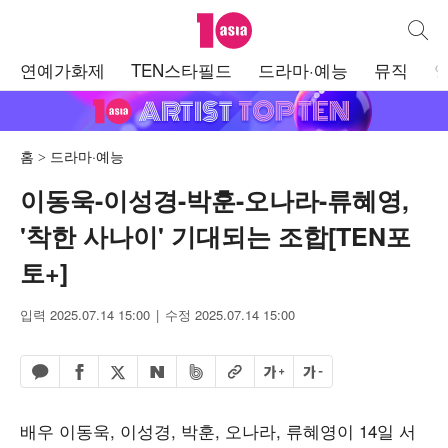
텐아시아
통합검
주
연예가화제
TEN스타필드
드라마·예능
뮤직
메
뉴
홈
드라마·예능
이동욱-이성경-박훈-오나라-류혜영,
'착한 사나이' 기대되는 조합[TEN포
토+]
입력 2025.07.14 15:00
수정 2025.07.14 15:00
페이스북 공유하기
밴드 공유하기
카카오톡 공유하기
엑스 공유하기
URL복사
글자 크게
글자 작게
네이버 공유하기
배우 이동욱, 이성경, 박훈, 오나라, 류혜영이 14일 서