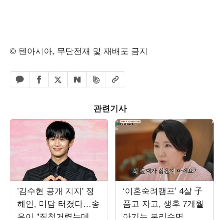
© 텐아시아, 무단전재 및 재배포 금지
페이스북 공유하기
밴드 공유하기
카카오톡 공유하기
엑스 공유하기
URL복사
네이버 공유하기
관련기사
'김수현 공개 지지' 정
‘이혼숙려캠프’ 4살 子
해인, 미담 터졌다…송
품고 자고, 생후 7개월
은이 "질척거렸는데 명
아기는 분리수면...이