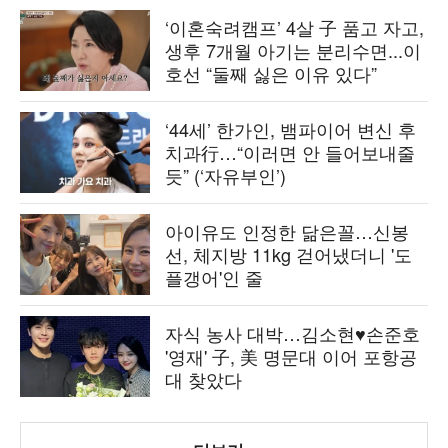
‘이혼숙려캠프’ 4살 子 품고 자고,
생후 7개월 아기는 분리수면...이
호선 “둘째 싫은 이유 있다”
‘44세’ 한가인, 뱀파이어 변신 후
치과行…“이러면 안 들어보내줄
듯” (‘자유부인’)
아이유도 인정한 닮은꼴…신봉
선, 체지방 11kg 걷어냈더니 '도
플갱어'인 줄
자식 농사 대박…김소현♥손준호
'영재' 子, 美 명문대 이어 포항공
대 찾았다