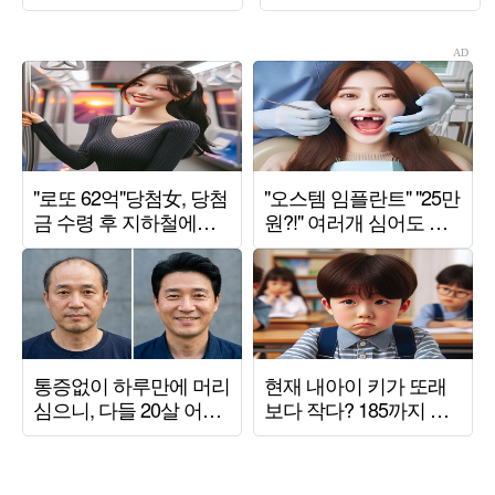
절마다 인사" ('옥문아')
호선 “둘째 싫은 이유
있다”