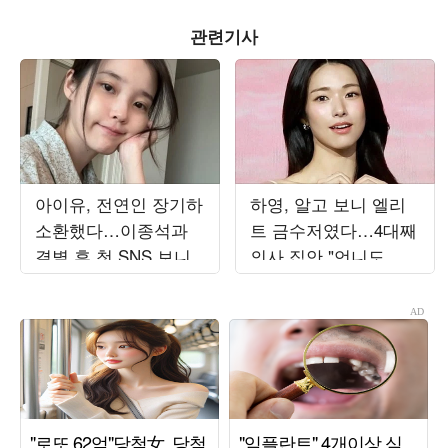
관련기사
아이유, 전연인 장기하
하영, 알고 보니 엘리
소환했다…이종석과
트 금수저였다…4대째
결별 후 첫 SNS 보니
의사 집안 "언니도 내
과 의사"