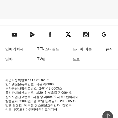
텐아시아 네이버TV
텐아시아 페이스북
텐아시아 엑스
텐아시아 인스타그램
텐아시아
텐아시아 유튜브
연예가화제
TEN스타필드
드라마·예능
뮤직
영화
TV텐
포토
사업자등록번호 : 117-81-82352
인터넷신문등록번호 : 서울 아00860
부가통신사업신고번호 : 2-01-13-0003호
통신판매업신고번호 : 제2013-서울중구-0064호
잡지사업신고번호 : 서울 중.라00439
제호 : 텐아시아
발행일자 : 2009년 5월 12일
등록일자 : 2009.05.12
발행·편집인 : 박수진
청소년보호책임자 : 김병두
상호 : (주)코리아엔터테인먼트미디어
상단 바로