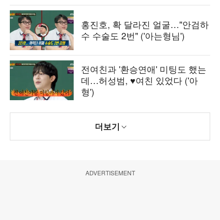
홍진호, 확 달라진 얼굴…"안검하
수 수술도 2번" ('아는형님')
전여친과 '환승연애' 미팅도 했는
데…허성범, ♥여친 있었다 ('아
형')
더보기
ADVERTISEMENT