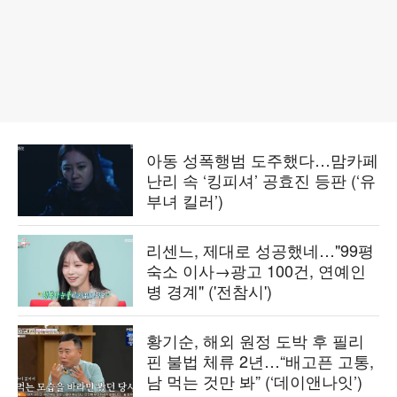
아동 성폭행범 도주했다…맘카페
난리 속 ‘킹피셔’ 공효진 등판 (‘유
부녀 킬러’)
리센느, 제대로 성공했네…"99평
숙소 이사→광고 100건, 연예인
병 경계" ('전참시')
황기순, 해외 원정 도박 후 필리
핀 불법 체류 2년…“배고픈 고통,
남 먹는 것만 봐” (‘데이앤나잇’)