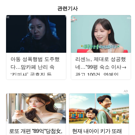
관련기사
아동 성폭행범 도주했
리센느, 제대로 성공했
다…맘카페 난리 속
네…"99평 숙소 이사→
‘킹피셔’ 공효진 등판
광고 100건, 연예인병
(‘유부녀 킬러’)
경계" ('전참시')