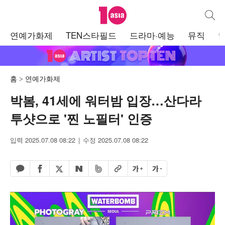
텐아시아
통합검
주
연예가화제
TEN스타필드
드라마·예능
뮤직
메
뉴
홈
연예가화제
박봄, 41세에 워터밤 입장…산다라
투샷으로 '찐 노필터' 인증
입력 2025.07.08 08:22
수정 2025.07.08 08:22
페이스북 공유하기
밴드 공유하기
카카오톡 공유하기
엑스 공유하기
URL복사
글자 크게
글자 작게
네이버 공유하기