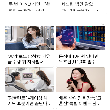
두 번 이겨냈지만…"완
빠뜨린 범인 알았
벽히 돌아가긴 어려워"
다…“내 구원자는 내
('해투')
남편” (‘유부녀 킬러’)