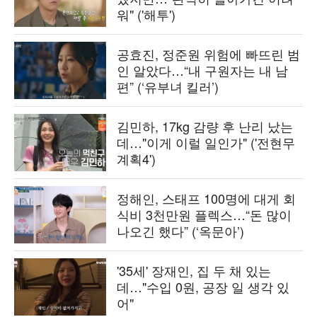
워" ('해투')
공효진, 정준원 위험에 빠뜨린 범
인 알았다…“내 구원자는 내 남
편” (‘유부녀 킬러’)
김민하, 17kg 감량 후 난리 났는
데…"이게 이럴 일인가" ('전현무
계획4')
정해인, 스태프 100명에 대게 회
식비 3천만원 플렉스…“돈 많이
나오긴 했다” (‘옥문아’)
'35세' 장재인, 집 두 채 있는
데…"수입 0원, 공장 일 생각 있
어"