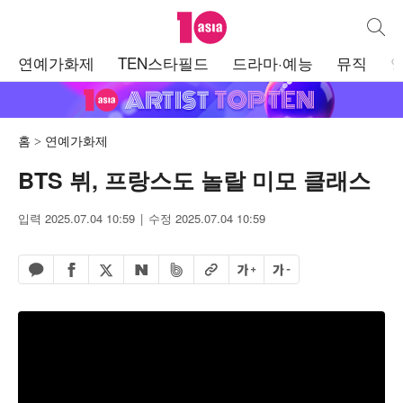
텐아시아
통합검
주
연예가화제
TEN스타필드
드라마·예능
뮤직
메
뉴
홈
연예가화제
BTS 뷔, 프랑스도 놀랄 미모 클래스
입력 2025.07.04 10:59
수정 2025.07.04 10:59
페이스북 공유하기
밴드 공유하기
카카오톡 공유하기
엑스 공유하기
URL복사
글자 크게
글자 작게
네이버 공유하기