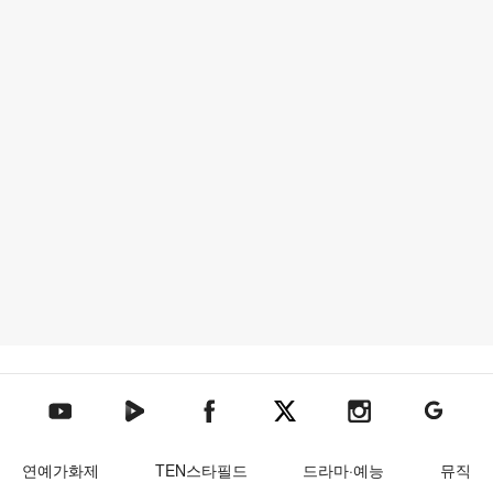
텐아시아 네이버TV
텐아시아 페이스북
텐아시아 엑스
텐아시아 인스타그램
텐아시아
텐아시아 유튜브
연예가화제
TEN스타필드
드라마·예능
뮤직