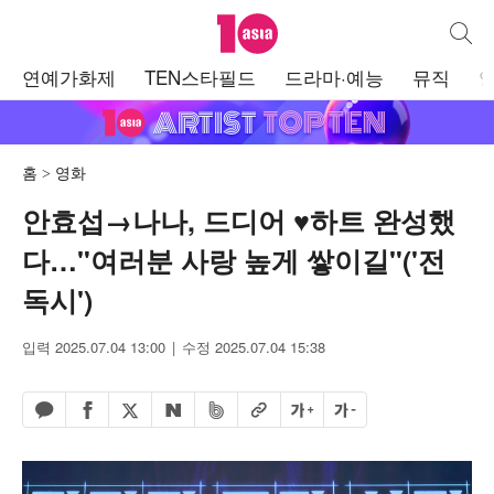
텐아시아
통합검
주
연예가화제
TEN스타필드
드라마·예능
뮤직
메
뉴
홈
영화
안효섭→나나, 드디어 ♥하트 완성했
다…"여러분 사랑 높게 쌓이길"('전
독시')
입력 2025.07.04 13:00
수정 2025.07.04 15:38
페이스북 공유하기
밴드 공유하기
카카오톡 공유하기
엑스 공유하기
URL복사
글자 크게
글자 작게
네이버 공유하기