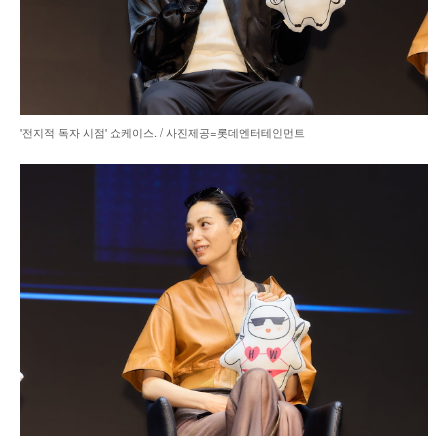
'전지적 독자 시점' 쇼케이스. / 사진제공=롯데엔터테인먼트