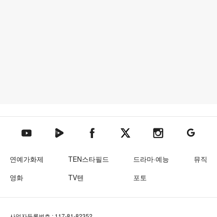
텐아시아 네이버TV
텐아시아 페이스북
텐아시아 엑스
텐아시아 인스타그램
텐아시아
텐아시아 유튜브
연예가화제
TEN스타필드
드라마·예능
뮤직
영화
TV텐
포토
사업자등록번호 : 117-81-82352