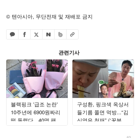
© 텐아시아, 무단전재 및 재배포 금지
페이스북 공유하기
밴드 공유하기
카카오톡 공유하기
엑스 공유하기
URL복사
네이버 공유하기
관련기사
블랙핑크 '급조 논란'
구성환, 핑크색 옥상서
10주년에 6900원짜리
들기름 쫄면 먹방...“김
떡 돌렸다…40명 팬 한
신영은 천재” (‘꽃분
정 '가성비 선물' 갑론
이’)
을박