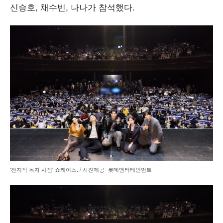
신승호, 채수빈, 나나가 참석했다.
'전지적 독자 시점' 쇼케이스. / 사진제공=롯데엔터테인먼트