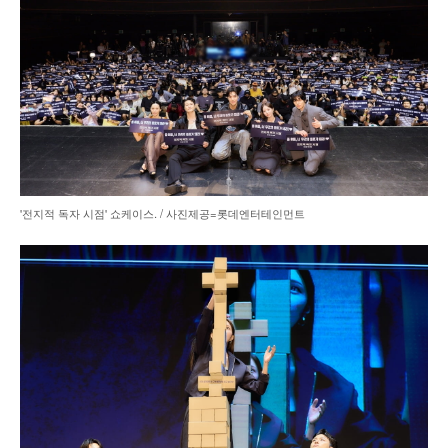
'전지적 독자 시점' 쇼케이스. / 사진제공=롯데엔터테인먼트