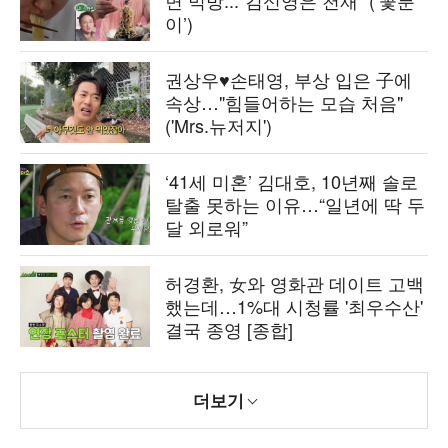
면 먹방...“김신영은 천재” (‘꽃분
이’)
권상우♥손태영, 부상 입은 子에
속상…"힘들어하는 모습 처음"
('Mrs.뉴저지')
‘41세 미혼’ 김대호, 10년째 솔로
탈출 못하는 이유…“일년에 딱 두
달 외로워”
허경환, 女와 영화관 데이트 고백
했는데…1%대 시청률 '최우수산'
결국 종영 [종합]
더보기