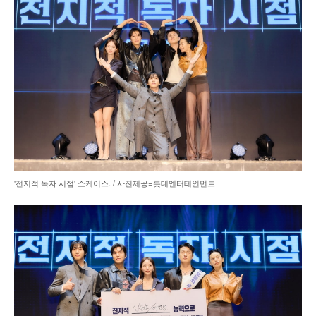
'전지적 독자 시점' 쇼케이스. / 사진제공=롯데엔터테인먼트