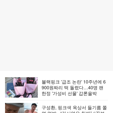
블랙핑크 '급조 논란' 10주년에 6
900원짜리 떡 돌렸다…40명 팬
한정 '가성비 선물' 갑론을박
구성환, 핑크색 옥상서 들기름 쫄