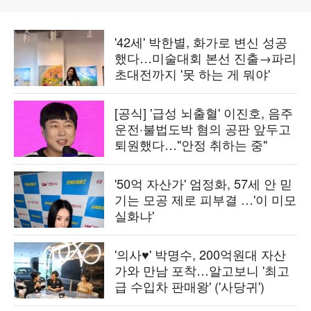
'42세' 박한별, 화가로 변신 성공
했다…미술대회 본선 진출→파리
초대전까지 '못 하는 게 뭐야'
[공식] '급성 뇌출혈' 이진호, 음주
운전·불법도박 혐의 공판 앞두고
퇴원했다…"안정 취하는 중"
'50억 자산가' 엄정화, 57세 안 믿
기는 모공 제로 피부결 …'이 미모
실화냐'
'의사♥' 박명수, 200억원대 자산
가와 만남 포착…알고보니 '최고
급 수입차 판매왕' ('사당귀')