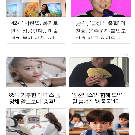
'42세' 박한별, 화가로
[공식] '급성 뇌출혈' 이
변신 성공했다…미술
진호, 음주운전·불법도
대회 본선 진출→파리
박 혐의 공판 앞두고
초대전까지 '못 하는
퇴원했다…"안정 취하
게 뭐야'
는 중"