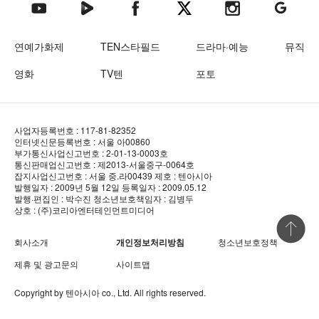
텐아시아 네이버TV
텐아시아 페이스북
텐아시아 엑스
텐아시아 인스타그램
텐아시아
텐아시아 유튜브
연예가화제
TEN스타필드
드라마·예능
뮤직
영화
TV텐
포토
사업자등록번호 : 117-81-82352
인터넷신문등록번호 : 서울 아00860
부가통신사업신고번호 : 2-01-13-0003호
통신판매업신고번호 : 제2013-서울중구-0064호
잡지사업신고번호 : 서울 중.라00439
제호 : 텐아시아
발행일자 : 2009년 5월 12일
등록일자 : 2009.05.12
발행·편집인 : 박수진
청소년보호책임자 : 김병두
상호 : (주)코리아엔터테인먼트미디어
상단 바로
회사소개
개인정보처리방침
청소년보호정책
제휴 및 광고문의
사이트맵
Copyright by
텐아시아
co., Ltd. All rights reserved.