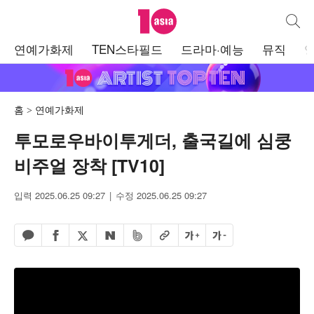
텐아시아
통합검
주
연예가화제
TEN스타필드
드라마·예능
뮤직
메
뉴
홈
연예가화제
투모로우바이투게더, 출국길에 심쿵
비주얼 장착 [TV10]
입력 2025.06.25 09:27
수정 2025.06.25 09:27
페이스북 공유하기
밴드 공유하기
카카오톡 공유하기
엑스 공유하기
URL복사
글자 크게
글자 작게
네이버 공유하기