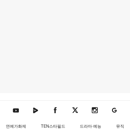
텐아시아 네이버TV
텐아시아 페이스북
텐아시아 엑스
텐아시아 인스타그램
텐아시아
텐아시아 유튜브
연예가화제
TEN스타필드
드라마·예능
뮤직