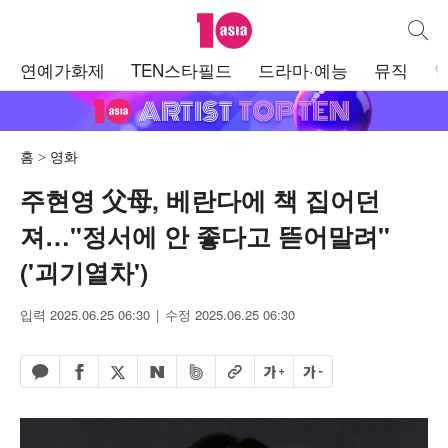
텐아시아
통합검
주
연예가화제
TEN스타필드
드라마·예능
뮤직
메
뉴
홈
영화
주현영 父母, 베란다에 책 집어던
져…"정서에 안 좋다고 뜯어말려"
('괴기열차')
입력 2025.06.25 06:30
수정 2025.06.25 06:30
페이스북 공유하기
밴드 공유하기
카카오톡 공유하기
엑스 공유하기
URL복사
글자 크게
글자 작게
네이버 공유하기