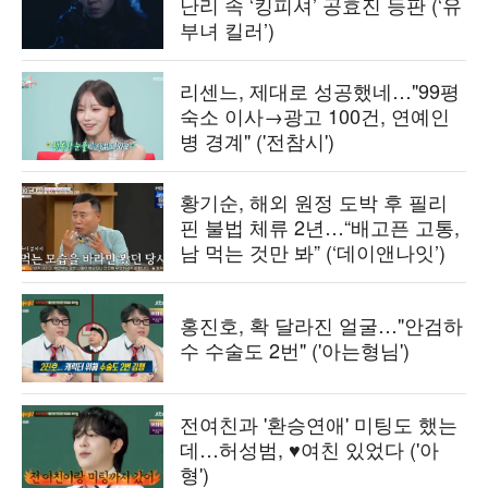
난리 속 ‘킹피셔’ 공효진 등판 (‘유
부녀 킬러’)
리센느, 제대로 성공했네…"99평
숙소 이사→광고 100건, 연예인
병 경계" ('전참시')
황기순, 해외 원정 도박 후 필리
핀 불법 체류 2년…“배고픈 고통,
남 먹는 것만 봐” (‘데이앤나잇’)
홍진호, 확 달라진 얼굴…"안검하
수 수술도 2번" ('아는형님')
전여친과 '환승연애' 미팅도 했는
데…허성범, ♥여친 있었다 ('아
형')