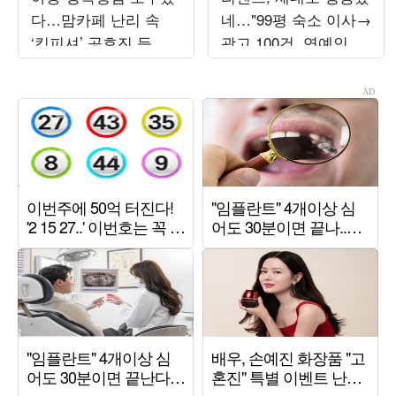
다…맘카페 난리 속
네…"99평 숙소 이사→
‘킹피셔’ 공효진 등판
광고 100건, 연예인병
(‘유부녀 킬러’)
경계" ('전참시')