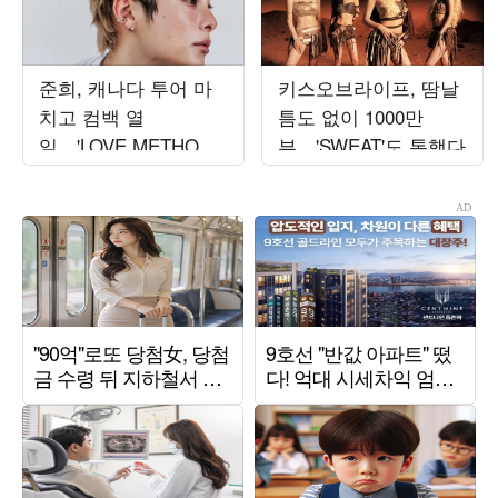
준희, 캐나다 투어 마
키스오브라이프, 땀날
치고 컴백 열
틈도 없이 1000만
일…'LOVE METHOD'
뷰…'SWEAT'도 통했다
발매