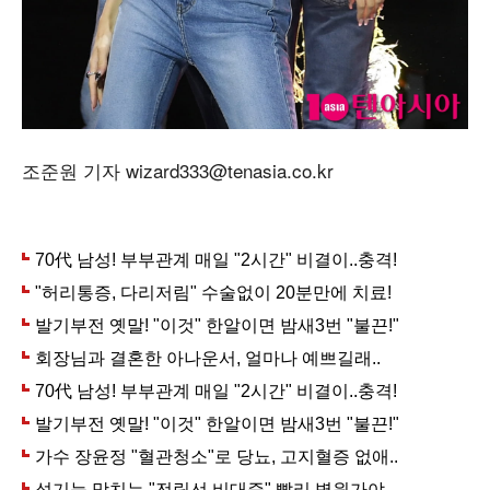
조준원 기자 wizard333@tenasia.co.kr