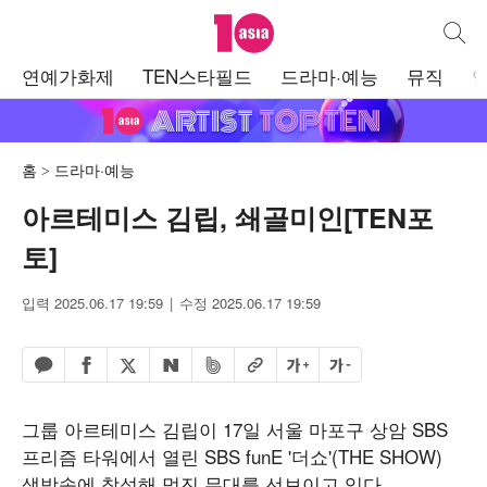
텐아시아
통합검
주
연예가화제
TEN스타필드
드라마·예능
뮤직
메
뉴
홈
드라마·예능
아르테미스 김립, 쇄골미인[TEN포
토]
입력 2025.06.17 19:59
수정 2025.06.17 19:59
페이스북 공유하기
밴드 공유하기
카카오톡 공유하기
엑스 공유하기
URL복사
글자 크게
글자 작게
네이버 공유하기
그룹 아르테미스 김립이 17일 서울 마포구 상암 SBS
프리즘 타워에서 열린 SBS funE '더쇼'(THE SHOW)
생방송에 참석해 멋진 무대를 선보이고 있다.