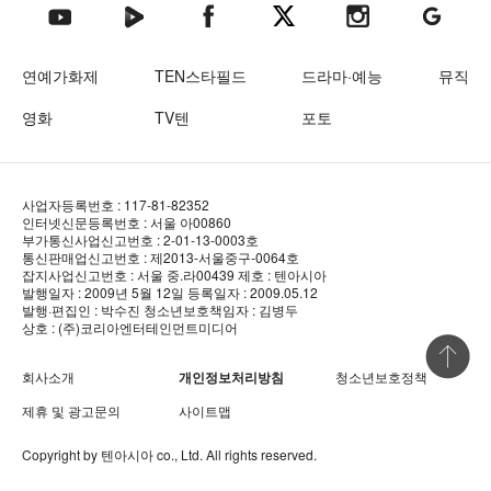
텐아시아 네이버TV
텐아시아 페이스북
텐아시아 엑스
텐아시아 인스타그램
텐아시아
텐아시아 유튜브
연예가화제
TEN스타필드
드라마·예능
뮤직
영화
TV텐
포토
사업자등록번호 : 117-81-82352
인터넷신문등록번호 : 서울 아00860
부가통신사업신고번호 : 2-01-13-0003호
통신판매업신고번호 : 제2013-서울중구-0064호
잡지사업신고번호 : 서울 중.라00439
제호 : 텐아시아
발행일자 : 2009년 5월 12일
등록일자 : 2009.05.12
발행·편집인 : 박수진
청소년보호책임자 : 김병두
상호 : (주)코리아엔터테인먼트미디어
상단 바로
회사소개
개인정보처리방침
청소년보호정책
제휴 및 광고문의
사이트맵
Copyright by
텐아시아
co., Ltd. All rights reserved.