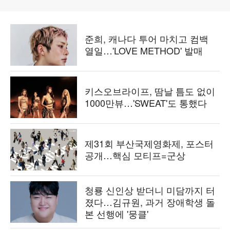
준희, 캐나다 투어 마치고 컴백
열일…'LOVE METHOD' 발매
키스오브라이프, 땀날 틈도 없이
1000만뷰…'SWEAT'도 통했다
제31회 부산국제영화제, 포스터
공개…핵심 모티프=군상
청룡 신인상 받더니 미담까지 터
졌다…김규원, 과거 장애학생 돌
본 선행에 '뭉클'