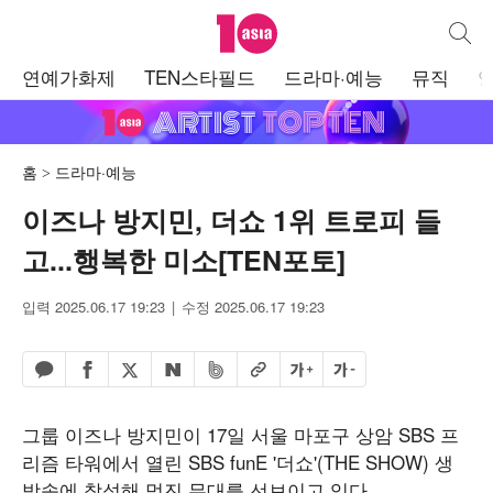
텐아시아
통합검
주
연예가화제
TEN스타필드
드라마·예능
뮤직
메
뉴
홈
드라마·예능
이즈나 방지민, 더쇼 1위 트로피 들
고...행복한 미소[TEN포토]
입력 2025.06.17 19:23
수정 2025.06.17 19:23
페이스북 공유하기
밴드 공유하기
카카오톡 공유하기
엑스 공유하기
URL복사
글자 크게
글자 작게
네이버 공유하기
그룹 이즈나 방지민이 17일 서울 마포구 상암 SBS 프
리즘 타워에서 열린 SBS funE '더쇼'(THE SHOW) 생
방송에 참석해 멋진 무대를 선보이고 있다.