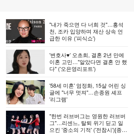
"내가 죽으면 다 너희 것"…홍석
천, 조카 입양하며 재산 상속 언
급한 이유 ('피식쇼')
'변호사♥' 오초희, 결혼 2년 만에
이혼 고민…"알았다면 결혼 안 했
다" ('오은영리포트')
'58세 미혼' 엄정화, 15살 어린 싱
글에 "너무 멋져"…손종원 셰프
'리그램'
"한번 러브버그는 영원한 러브버
그"…리센느, 탈퇴 위기 딛고 일
으킨 '중소의 기적' ('전참시')[종