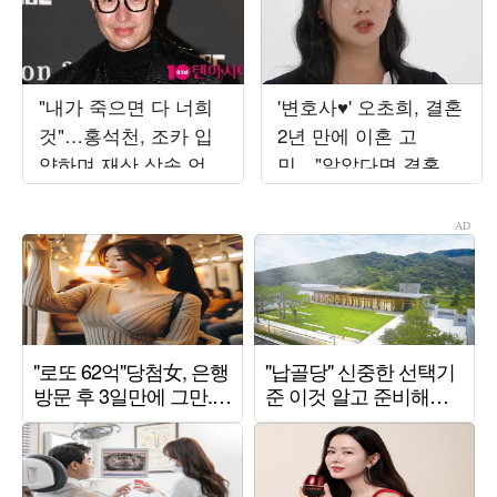
"내가 죽으면 다 너희
'변호사♥' 오초희, 결혼
것"…홍석천, 조카 입
2년 만에 이혼 고
양하며 재산 상속 언급
민…"알았다면 결혼 안
한 이유 ('피식쇼')
했다" ('오은영리포트')