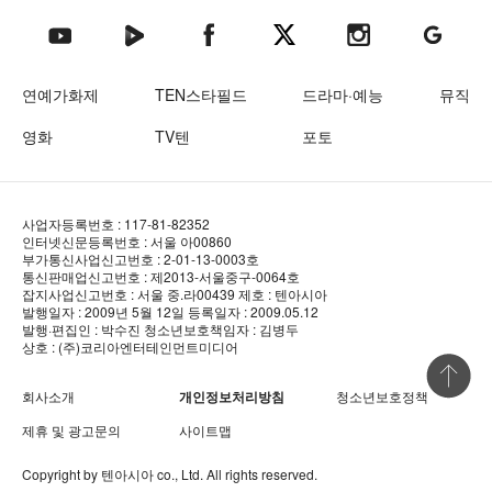
텐아시아 네이버TV
텐아시아 페이스북
텐아시아 엑스
텐아시아 인스타그램
텐아시아
텐아시아 유튜브
연예가화제
TEN스타필드
드라마·예능
뮤직
영화
TV텐
포토
사업자등록번호 : 117-81-82352
인터넷신문등록번호 : 서울 아00860
부가통신사업신고번호 : 2-01-13-0003호
통신판매업신고번호 : 제2013-서울중구-0064호
잡지사업신고번호 : 서울 중.라00439
제호 : 텐아시아
발행일자 : 2009년 5월 12일
등록일자 : 2009.05.12
발행·편집인 : 박수진
청소년보호책임자 : 김병두
상호 : (주)코리아엔터테인먼트미디어
상단 바로
회사소개
개인정보처리방침
청소년보호정책
제휴 및 광고문의
사이트맵
Copyright by
텐아시아
co., Ltd. All rights reserved.