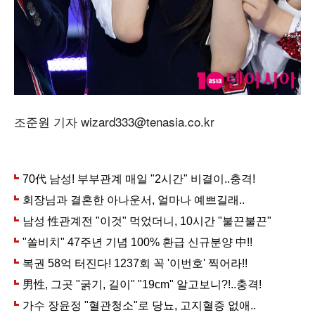
조준원 기자 wizard333@tenasia.co.kr