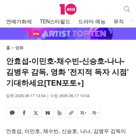
텐아시아
통합검
주
연예가화제
TEN스타필드
드라마·예능
뮤직
메
뉴
홈
영화
안효섭-이민호-채수빈-신승호-나나-
김병우 감독, 영화 '전지적 독자 시점'
기대하세요[TEN포토+]
입력 2025.06.17 13:04
수정 2025.06.17 13:04
페이스북 공유하기
밴드 공유하기
카카오톡 공유하기
엑스 공유하기
URL복사
글자 크게
글자 작게
네이버 공유하기
안효섭, 이민호, 채수빈, 신승호, 나나, 김병우 감독이