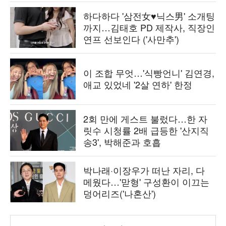
하다하다 '삼전女♥닉스男' 소개팅
까지…김태호 PD 제작사, 직장인
연프 선보인다 ('사만추')
이 조합 무엇…'식빵언니' 김연경,
애교 있었네 '2살 연하' 한정
2회 만에 게스트 불렀다…한 자
릿수 시청률 2배 급등한 '산지직
송3', 박해준과 호흡
박나래·이장우가 떠난 자리, 다
메웠다…'맏형' 구성환이 이끄는
덩어리즈('나혼산')