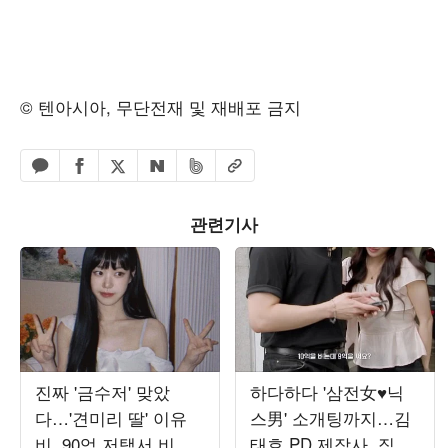
© 텐아시아, 무단전재 및 재배포 금지
페이스북 공유하기
밴드 공유하기
카카오톡 공유하기
엑스 공유하기
URL복사
네이버 공유하기
관련기사
진짜 '금수저' 맞았
하다하다 '삼전女♥닉
다…'견미리 딸' 이유
스男' 소개팅까지…김
비, 90억 저택서 비현
태호 PD 제작사, 직장