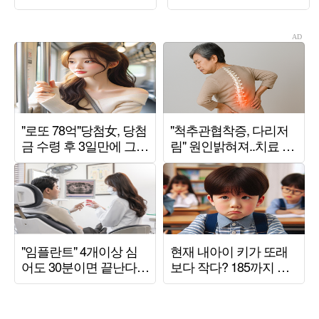
실 '인형 미모' 과시
인 연프 선보인다 ('사
만추')