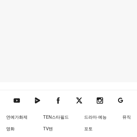
텐아시아 네이버TV
텐아시아 페이스북
텐아시아 엑스
텐아시아 인스타그램
텐아시아
텐아시아 유튜브
연예가화제
TEN스타필드
드라마·예능
뮤직
영화
TV텐
포토