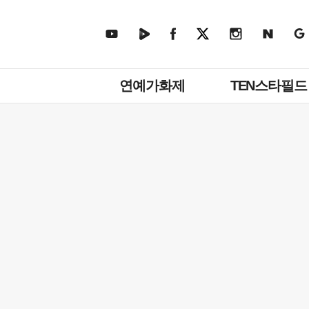
주
연예가화제
TEN스타필드
메
뉴