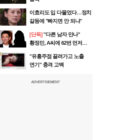
이효리도 입 다물었다…정치
갈등에 "빠지면 안 되냐"
[단독]
"다른 남자 만나"
황정민, A씨에 62번 먼저
전화
"유흥주점 끌려가고 노출
연기" 충격 고백
ADVERTISEMENT