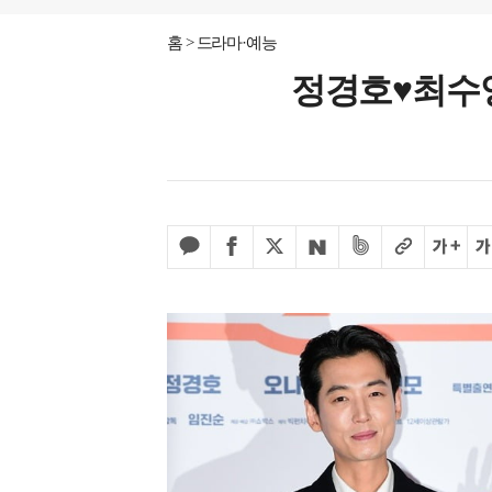
홈
드라마·예능
정경호♥최수영