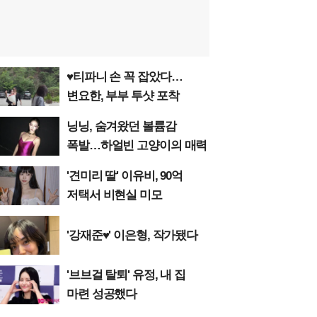
♥티파니 손 꼭 잡았다…
변요한, 부부 투샷 포착
닝닝, 숨겨왔던 볼륨감
폭발…하얼빈 고양이의 매력
'견미리 딸' 이유비, 90억
저택서 비현실 미모
'강재준♥' 이은형, 작가됐다
'브브걸 탈퇴' 유정, 내 집
마련 성공했다