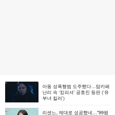
아동 성폭행범 도주했다…맘카페
난리 속 ‘킹피셔’ 공효진 등판 (‘유
부녀 킬러’)
리센느, 제대로 성공했네…"99평