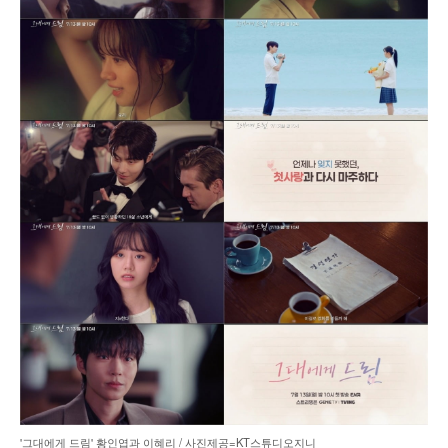
'그대에게 드림' 황인엽과 이혜리 / 사진제공=KT스튜디오지니