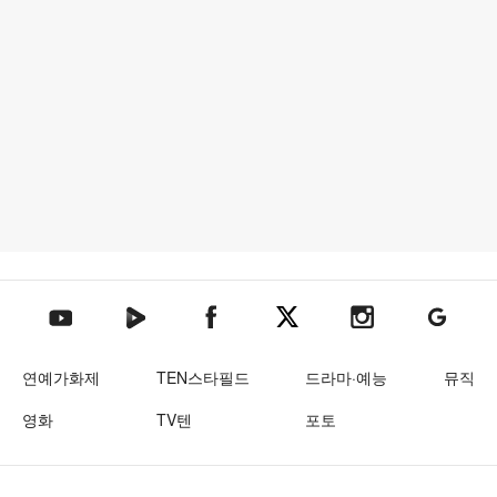
텐아시아 네이버TV
텐아시아 페이스북
텐아시아 엑스
텐아시아 인스타그램
텐아시아
텐아시아 유튜브
연예가화제
TEN스타필드
드라마·예능
뮤직
영화
TV텐
포토