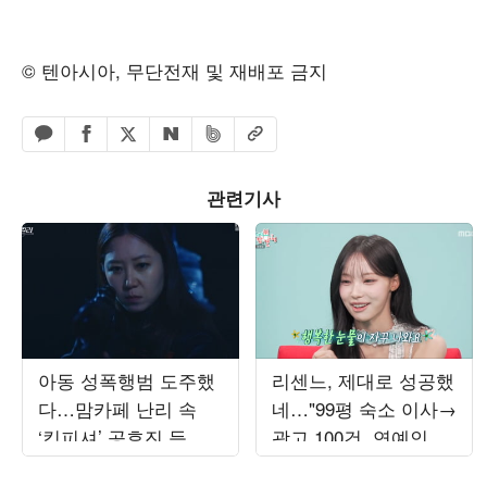
© 텐아시아, 무단전재 및 재배포 금지
페이스북 공유하기
밴드 공유하기
카카오톡 공유하기
엑스 공유하기
URL복사
네이버 공유하기
관련기사
아동 성폭행범 도주했
리센느, 제대로 성공했
다…맘카페 난리 속
네…"99평 숙소 이사→
‘킹피셔’ 공효진 등판
광고 100건, 연예인병
(‘유부녀 킬러’)
경계" ('전참시')