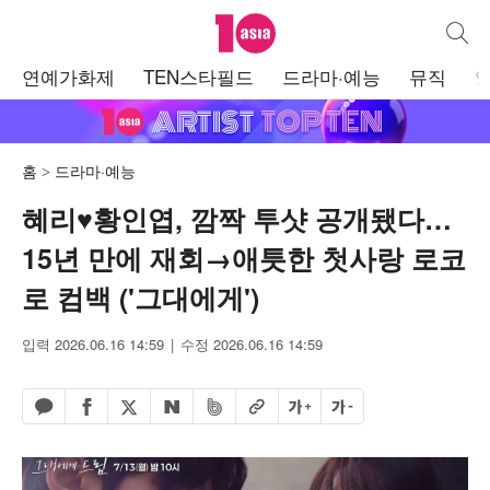
텐아시아
통합검
주
연예가화제
TEN스타필드
드라마·예능
뮤직
메
뉴
홈
드라마·예능
혜리♥황인엽, 깜짝 투샷 공개됐다…
15년 만에 재회→애틋한 첫사랑 로코
로 컴백 ('그대에게')
입력 2026.06.16 14:59
수정 2026.06.16 14:59
페이스북 공유하기
밴드 공유하기
카카오톡 공유하기
엑스 공유하기
URL복사
글자 크게
글자 작게
네이버 공유하기