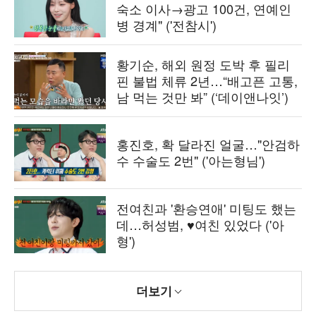
숙소 이사→광고 100건, 연예인
병 경계" ('전참시')
황기순, 해외 원정 도박 후 필리
핀 불법 체류 2년…“배고픈 고통,
남 먹는 것만 봐” (‘데이앤나잇’)
홍진호, 확 달라진 얼굴…"안검하
수 수술도 2번" ('아는형님')
전여친과 '환승연애' 미팅도 했는
데…허성범, ♥여친 있었다 ('아
형')
더보기