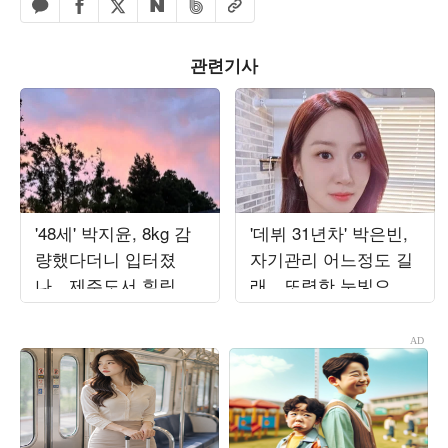
페이스북 공유하기
밴드 공유하기
카카오톡 공유하기
엑스 공유하기
URL복사
네이버 공유하기
관련기사
'48세' 박지윤, 8kg 감
'데뷔 31년차' 박은빈,
량했다더니 입터졌
자기관리 어느정도 길
나…제주도서 힐링 제
래…또렷한 눈빛으로
대로 했다
완성한 비주얼