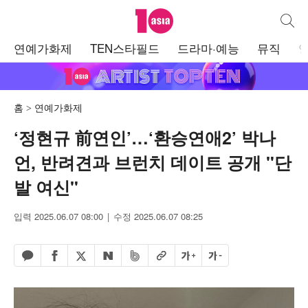
텐아시아
통합검
주
연예가화제
TEN스타필드
드라마·예능
뮤직
메
뉴
홈
연예가화제
‘정현규 前연인’…‘환승연애2’ 박나
언, 반려견과 브런치 데이트 공개 "단
발 여신"
입력 2025.06.07 08:00
수정 2025.06.07 08:25
페이스북 공유하기
밴드 공유하기
카카오톡 공유하기
엑스 공유하기
URL복사
글자 크게
글자 작게
네이버 공유하기