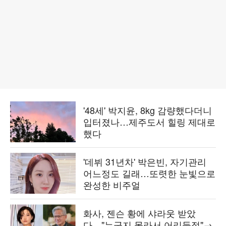
'48세' 박지윤, 8kg 감량했다더니
입터졌나…제주도서 힐링 제대로
했다
'데뷔 31년차' 박은빈, 자기관리
어느정도 길래…또렷한 눈빛으로
완성한 비주얼
화사, 젠슨 황에 샤라웃 받았
다…"누군지 몰라서 어리둥절"→