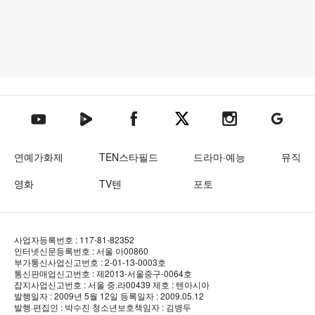
텐아시아 네이버TV
텐아시아 페이스북
텐아시아 엑스
텐아시아 인스타그램
텐아시아
텐아시아 유튜브
연예가화제
TEN스타필드
드라마·예능
뮤직
영화
TV텐
포토
사업자등록번호 : 117-81-82352
인터넷신문등록번호 : 서울 아00860
부가통신사업신고번호 : 2-01-13-0003호
통신판매업신고번호 : 제2013-서울중구-0064호
잡지사업신고번호 : 서울 중.라00439
제호 : 텐아시아
발행일자 : 2009년 5월 12일
등록일자 : 2009.05.12
발행·편집인 : 박수진
청소년보호책임자 : 김병두