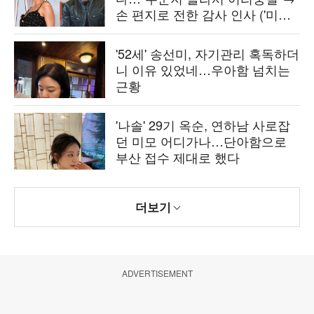
손 편지로 전한 감사 인사 ('미우
새')
'52세' 송선미, 자기관리 혹독하더
니 이유 있었네…우아함 넘치는
근황
'나솔' 29기 옥순, 연하남 사로잡
던 미모 어디가나…단아함으로
부산 접수 제대로 했다
더보기
ADVERTISEMENT