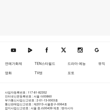
텐아시아 네이버TV
텐아시아 페이스북
텐아시아 엑스
텐아시아 인스타그램
텐아시아
텐아시아 유튜브
연예가화제
TEN스타필드
드라마·예능
뮤직
영화
TV텐
포토
사업자등록번호 : 117-81-82352
인터넷신문등록번호 : 서울 아00860
부가통신사업신고번호 : 2-01-13-0003호
통신판매업신고번호 : 제2013-서울중구-0064호
잡지사업신고번호 : 서울 중.라00439
제호 : 텐아시아