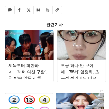
페이스북 공유하기
밴드 공유하기
카카오톡 공유하기
엑스 공유하기
URL복사
네이버 공유하기
관련기사
제목부터 희한하
모공 하나 안 보이
네…'래퍼 여친 구함',
네…'55세' 엄정화, 초
첫 방송 앞두고 '콜아
근접 셀카에도 미모 자
웃 ♥데이트' 현장 공개
신감 '대폭발'