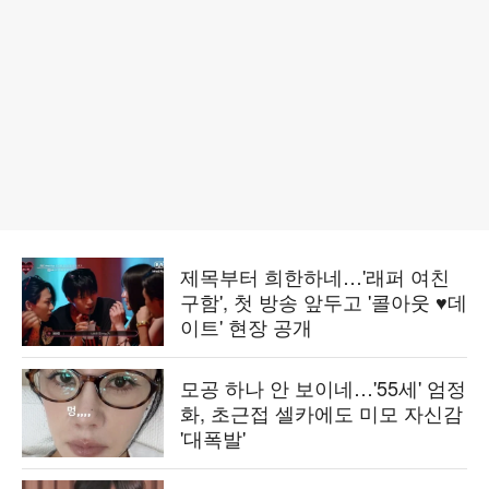
제목부터 희한하네…'래퍼 여친
구함', 첫 방송 앞두고 '콜아웃 ♥데
이트' 현장 공개
모공 하나 안 보이네…'55세' 엄정
화, 초근접 셀카에도 미모 자신감
'대폭발'