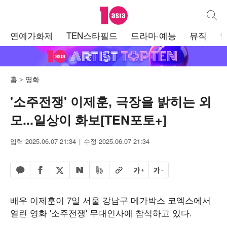
텐아시아
통합검
주
연예가화제
TEN스타필드
드라마·예능
뮤직
메
뉴
홈
영화
'소주전쟁' 이제훈, 극장을 밝히는 외
모...일상이 화보[TEN포토+]
입력 2025.06.07 21:34
수정 2025.06.07 21:34
페이스북 공유하기
밴드 공유하기
카카오톡 공유하기
엑스 공유하기
URL복사
글자 크게
글자 작게
네이버 공유하기
배우 이제훈이 7일 서울 강남구 메가박스 코엑스에서
열린 영화 '소주전쟁' 무대인사에 참석하고 있다.