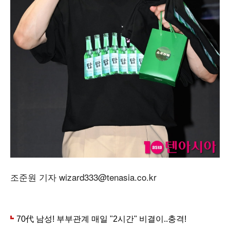
조준원 기자 wizard333@tenasia.co.kr