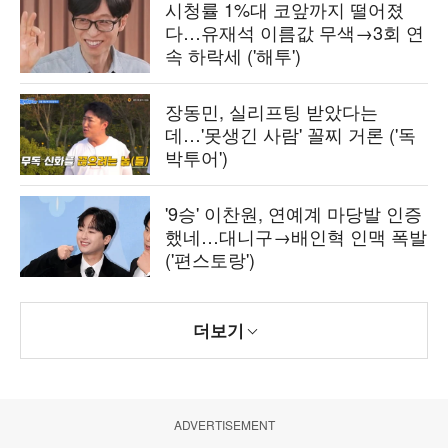
시청률 1%대 코앞까지 떨어졌
다…유재석 이름값 무색→3회 연
속 하락세 ('해투')
장동민, 실리프팅 받았다는
데…'못생긴 사람' 꼴찌 거론 ('독
박투어')
'9승' 이찬원, 연예계 마당발 인증
했네…대니구→배인혁 인맥 폭발
('편스토랑')
더보기
ADVERTISEMENT