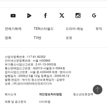
텐아시아 네이버TV
텐아시아 페이스북
텐아시아 엑스
텐아시아 인스타그램
텐아시아
텐아시아 유튜브
연예가화제
TEN스타필드
드라마·예능
뮤직
영화
TV텐
포토
사업자등록번호 : 117-81-82352
인터넷신문등록번호 : 서울 아00860
부가통신사업신고번호 : 2-01-13-0003호
통신판매업신고번호 : 제2013-서울중구-0064호
잡지사업신고번호 : 서울 중.라00439
제호 : 텐아시아
발행일자 : 2009년 5월 12일
등록일자 : 2009.05.12
발행·편집인 : 박수진
청소년보호책임자 : 김병두
상호 : (주)코리아엔터테인먼트미디어
상단 바로
회사소개
개인정보처리방침
청소년보호정책
제휴 및 광고문의
사이트맵