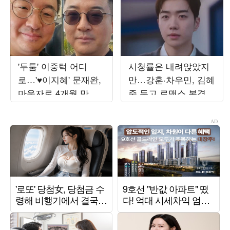
'두툼' 이중턱 어디
시청률은 내려앉았지
로…'♥이지혜' 문재완,
만…강훈·차우민, 김혜
마운자로 4개월 만에
준 두고 로맨스 본격화
얼굴 반쪽됐네
('최애의')