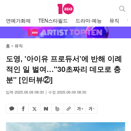
텐아시아
통합검
주
연예가화제
TEN스타필드
드라마·예능
뮤직
메
뉴
홈
뮤직
도영, '아이유 프로듀서'에 반해 이례
적인 일 벌여…"30초짜리 데모로 충
분" [인터뷰②]
입력 2025.06.09 08:30
수정 2025.06.09 08:30
페이스북 공유하기
밴드 공유하기
카카오톡 공유하기
엑스 공유하기
URL복사
글자 크게
글자 작게
네이버 공유하기