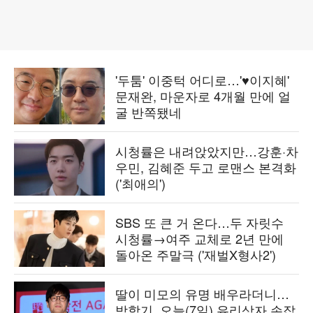
'두툼' 이중턱 어디로…'♥이지혜'
문재완, 마운자로 4개월 만에 얼
굴 반쪽됐네
시청률은 내려앉았지만…강훈·차
우민, 김혜준 두고 로맨스 본격화
('최애의')
SBS 또 큰 거 온다…두 자릿수
시청률→여주 교체로 2년 만에
돌아온 주말극 ('재벌X형사2')
딸이 미모의 유명 배우라더니…
박학기, 오늘(7일) 유리상자 손잡