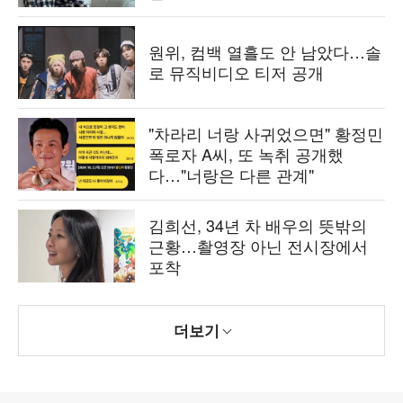
원위, 컴백 열흘도 안 남았다…솔
로 뮤직비디오 티저 공개
"차라리 너랑 사귀었으면" 황정민
폭로자 A씨, 또 녹취 공개했
다…"너랑은 다른 관계"
김희선, 34년 차 배우의 뜻밖의
근황…촬영장 아닌 전시장에서
포착
더보기