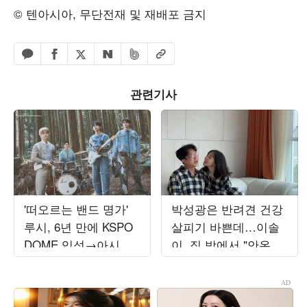
© 텐아시아, 무단전재 및 재배포 금지
페이스북 공유하기
밴드 공유하기
카카오톡 공유하기
엑스 공유하기
URL복사
네이버 공유하기
관련기사
'떠오르는 밴드 명가'
박성광은 반려견 건강
루시, 6년 만에 KSPO
살피기 바쁜데…이솔
DOME 입성→아시아
이, 집 밖에서 "안온하
출격…4개 도시 앙코
길"
르