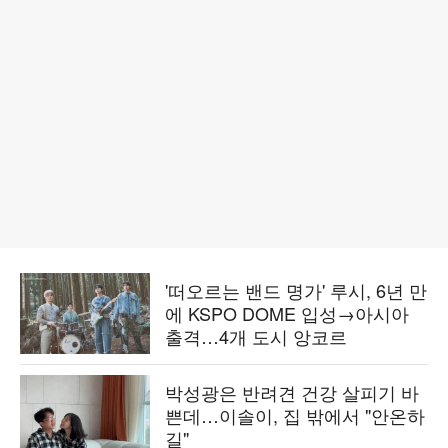
'떠오르는 밴드 명가' 루시, 6년 만
에 KSPO DOME 입성→아시아
출격…4개 도시 앙코르
박성광은 반려견 건강 살피기 바
쁜데…이솔이, 집 밖에서 "안온하
길"