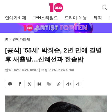
텐아시아
통합검
주
연예가화제
TEN스타필드
드라마·예능
뮤직
메
뉴
홈
연예가화제
[공식] '55세' 박희순, 2년 만에 결별
후 새출발…신혜선과 한솥밥
입력 2025.05.24 18:00
수정 2025.05.24 18:00
페이스북 공유하기
밴드 공유하기
카카오톡 공유하기
엑스 공유하기
URL복사
글자 크게
글자 작게
네이버 공유하기