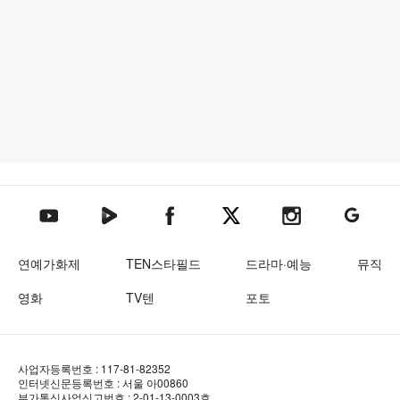
텐아시아 네이버TV
텐아시아 페이스북
텐아시아 엑스
텐아시아 인스타그램
텐아시아
텐아시아 유튜브
연예가화제
TEN스타필드
드라마·예능
뮤직
영화
TV텐
포토
사업자등록번호 : 117-81-82352
인터넷신문등록번호 : 서울 아00860
부가통신사업신고번호 : 2-01-13-0003호