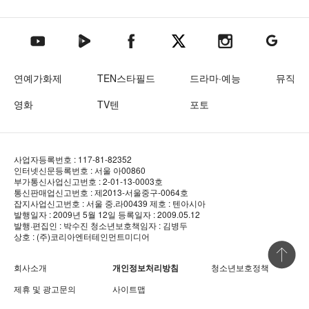
텐아시아 네이버TV
텐아시아 페이스북
텐아시아 엑스
텐아시아 인스타그램
텐아시아
텐아시아 유튜브
연예가화제
TEN스타필드
드라마·예능
뮤직
영화
TV텐
포토
사업자등록번호 : 117-81-82352
인터넷신문등록번호 : 서울 아00860
부가통신사업신고번호 : 2-01-13-0003호
통신판매업신고번호 : 제2013-서울중구-0064호
잡지사업신고번호 : 서울 중.라00439
제호 : 텐아시아
발행일자 : 2009년 5월 12일
등록일자 : 2009.05.12
발행·편집인 : 박수진
청소년보호책임자 : 김병두
상호 : (주)코리아엔터테인먼트미디어
상단 바로
회사소개
개인정보처리방침
청소년보호정책
제휴 및 광고문의
사이트맵