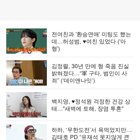
전여친과 '환승연애' 미팅도 했는
데…허성범, ♥여친 있었다 ('아
형')
김정렬, 30년 만에 형 죽음 진실
밝혀졌다…“軍 구타, 범인이 사
죄” (‘데이앤나잇’)
백지영, ♥정석원 걱정한 건강 상
태…"새벽에 토해, 장염 투혼"
하하, ‘무한도전’서 욕먹었지만…
김태호 PD “유재석 못지않게 큰