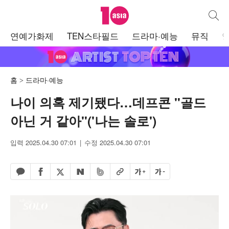
텐아시아
통합검
주
연예가화제
TEN스타필드
드라마·예능
뮤직
메
뉴
홈
드라마·예능
나이 의혹 제기됐다…데프콘 "골드
아닌 거 같아"('나는 솔로')
입력 2025.04.30 07:01
수정 2025.04.30 07:01
페이스북 공유하기
밴드 공유하기
카카오톡 공유하기
엑스 공유하기
URL복사
글자 크게
글자 작게
네이버 공유하기