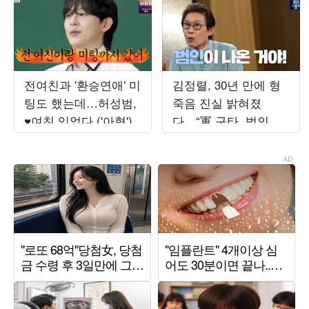
전여친과 '환승연애' 미
김정렬, 30년 만에 형
팅도 했는데…허성범,
죽음 진실 밝혀졌
♥여친 있었다 ('아형')
다…“軍 구타, 범인이
사죄” (‘데이앤나잇’)