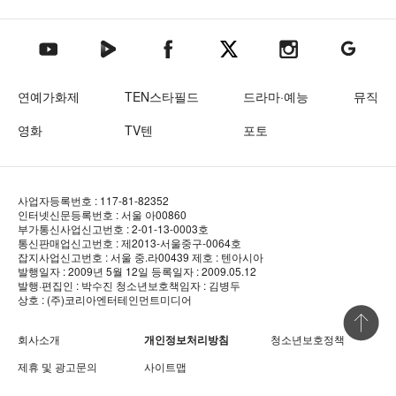
텐아시아 네이버TV
텐아시아 페이스북
텐아시아 엑스
텐아시아 인스타그램
텐아시아
텐아시아 유튜브
연예가화제
TEN스타필드
드라마·예능
뮤직
영화
TV텐
포토
사업자등록번호 : 117-81-82352
인터넷신문등록번호 : 서울 아00860
부가통신사업신고번호 : 2-01-13-0003호
통신판매업신고번호 : 제2013-서울중구-0064호
잡지사업신고번호 : 서울 중.라00439
제호 : 텐아시아
발행일자 : 2009년 5월 12일
등록일자 : 2009.05.12
발행·편집인 : 박수진
청소년보호책임자 : 김병두
상호 : (주)코리아엔터테인먼트미디어
상단 바로
회사소개
개인정보처리방침
청소년보호정책
제휴 및 광고문의
사이트맵