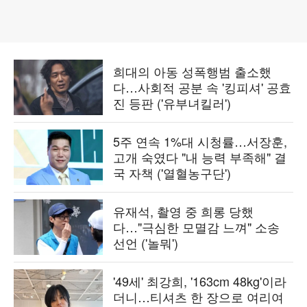
희대의 아동 성폭행범 출소했
다…사회적 공분 속 '킹피셔' 공효
진 등판 ('유부녀킬러')
5주 연속 1%대 시청률…서장훈,
고개 숙였다 "내 능력 부족해" 결
국 자책 ('열혈농구단')
유재석, 촬영 중 희롱 당했
다…"극심한 모멸감 느껴" 소송
선언 ('놀뭐')
'49세' 최강희, '163cm 48kg'이라
더니…티셔츠 한 장으로 여리여