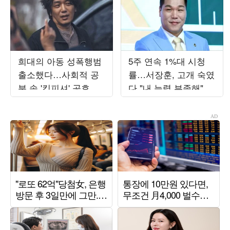
희대의 아동 성폭행범
5주 연속 1%대 시청
출소했다…사회적 공
률…서장훈, 고개 숙였
분 속 '킹피셔' 공효진
다 "내 능력 부족해" 결
등판 ('유부녀킬러')
국 자책 ('열혈농구단')