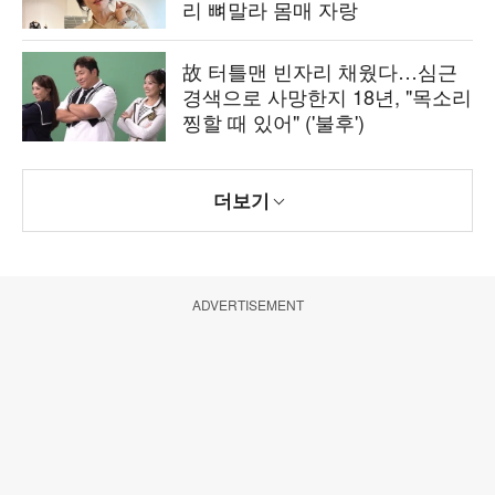
리 뼈말라 몸매 자랑
故 터틀맨 빈자리 채웠다…심근
경색으로 사망한지 18년, "목소리
찡할 때 있어" ('불후')
더보기
ADVERTISEMENT