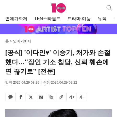
텐아시아
통합검
주
연예가화제
TEN스타필드
드라마·예능
뮤직
메
뉴
홈
연예가화제
[공식] '이다인♥' 이승기, 처가와 손절
했다…"장인 기소 참담, 신뢰 훼손에
연 끊기로" [전문]
입력 2025.04.29 08:25
수정 2025.04.29 09:22
페이스북 공유하기
밴드 공유하기
카카오톡 공유하기
엑스 공유하기
URL복사
글자 크게
글자 작게
네이버 공유하기