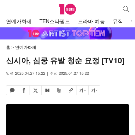
텐아시아
통합검
주
연예가화제
TEN스타필드
드라마·예능
뮤직
메
뉴
홈
연예가화제
신시아, 심쿵 유발 청순 요정 [TV10]
입력 2025.04.27 15:22
수정 2025.04.27 15:22
페이스북 공유하기
밴드 공유하기
카카오톡 공유하기
엑스 공유하기
URL복사
글자 크게
글자 작게
네이버 공유하기