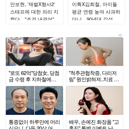
안보현, '재벌X형사2'
이특X김희철, 아이돌
스태프에 대한 의리 지
평균 연령 높여 사과하
켰다…"조건 내걸어"
더니…90년대 감성 재
상남자 면모 ('목요일
해석 ('트기트기 이특')
밤')