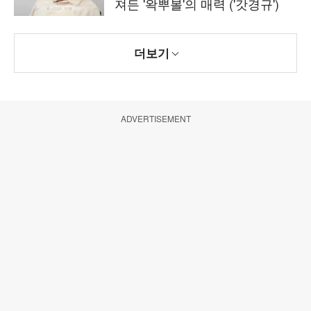
져든 '왁뿌볼'의 매력 ('갓경규')
더보기
ADVERTISEMENT