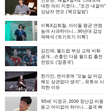
대한 의리 지켰다…"조건 내걸어"
상남자 면모 ('목요일밤')
이특X김희철, 아이돌 평균 연령
높여 사과하더니…90년대 감성
재해석 ('트기트기 이특')
김민재, 월드컵 부상 교체 비화
공개…손흥민 다음 월드컵 출전
전망도 ('짐종국')
한가인, 번아웃에 “오늘 삶 마감
해도 상관없다 생각”…유튜브 시
작한 이유
'65세' 이경규, 2030 장난감 비용
듣고 어이없어 하더니…결국 빠